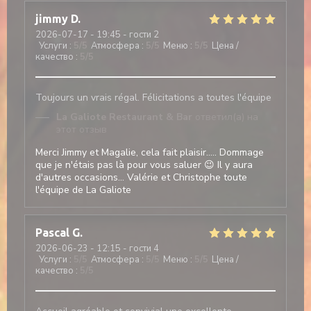
jimmy
D
2026-07-17
- 19:45 - гости 2
Услуги
:
5
/5
Атмосфера
:
5
/5
Меню
:
5
/5
Цена /
качество
:
5
/5
Toujours un vrais régal. Félicitations a toutes l'équipe
La Galiote Restaurant & Bar
ответил(а) на
этот отзыв
Merci Jimmy et Magalie, cela fait plaisir..... Dommage
que je n'étais pas là pour vous saluer 😉 Il y aura
d'autres occasions... Valérie et Christophe toute
l'équipe de La Galiote
Pascal
G
2026-06-23
- 12:15 - гости 4
Услуги
:
5
/5
Атмосфера
:
5
/5
Меню
:
5
/5
Цена /
качество
:
5
/5