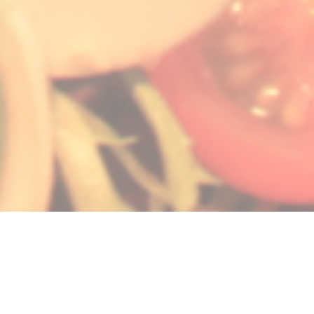
 в новом окне))
ется в новом окне))
(открывается в новом окне))
© 2026 LA GALIOTE RESTAURANT & BAR — ВЕБ-СТРАНИЦА РЕСТОРАНА
((ОТКРЫВАЕТСЯ В НОВОМ ОК
СОЗДАНА
ZENCHEF