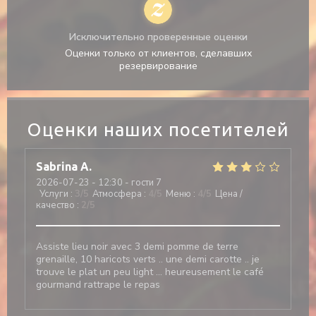
Исключительно проверенные оценки
Оценки только от клиентов, сделавших
резервирование
Оценки наших посетителей
Sabrina
A
2026-07-23
- 12:30 - гости 7
Услуги
:
3
/5
Атмосфера
:
4
/5
Меню
:
4
/5
Цена /
качество
:
2
/5
Assiste lieu noir avec 3 demi pomme de terre
grenaille, 10 haricots verts .. une demi carotte .. je
trouve le plat un peu light … heureusement le café
gourmand rattrape le repas