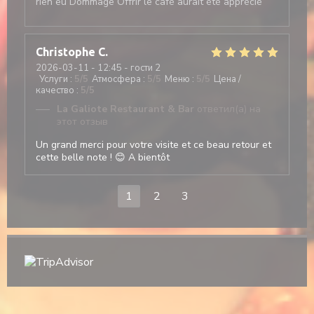
rien eu Dommage Offrir le café aurait été apprécié
Christophe
C
2026-03-11
- 12:45 - гости 2
Услуги
:
5
/5
Атмосфера
:
5
/5
Меню
:
5
/5
Цена /
качество
:
5
/5
La Galiote Restaurant & Bar
ответил(а) на
этот отзыв
Un grand merci pour votre visite et ce beau retour et
cette belle note ! 😊 A bientôt
1
2
3