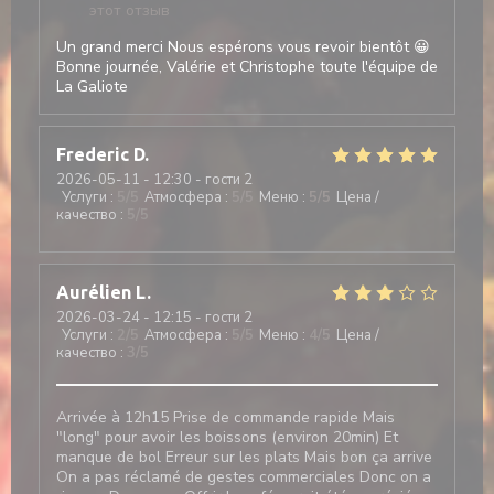
этот отзыв
Un grand merci Nous espérons vous revoir bientôt 😀
Bonne journée, Valérie et Christophe toute l'équipe de
La Galiote
Frederic
D
2026-05-11
- 12:30 - гости 2
Услуги
:
5
/5
Атмосфера
:
5
/5
Меню
:
5
/5
Цена /
качество
:
5
/5
Aurélien
L
2026-03-24
- 12:15 - гости 2
Услуги
:
2
/5
Атмосфера
:
5
/5
Меню
:
4
/5
Цена /
качество
:
3
/5
Arrivée à 12h15 Prise de commande rapide Mais
"long" pour avoir les boissons (environ 20min) Et
manque de bol Erreur sur les plats Mais bon ça arrive
On a pas réclamé de gestes commerciales Donc on a