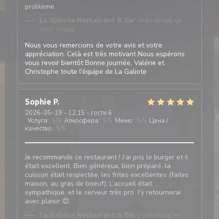
problème.
La Galiote Restaurant & Bar
ответил(а) на
этот отзыв
Nous vous remercions de votre avis et votre
appréciation. Celà est très motivant Nous espérons
vous revoir bientôt Bonne journée, Valérie et
Christophe toute l'équipe de La Galiote
Sophie
P
2026-05-19
- 12:15 - гости 6
Услуги
:
5
/5
Атмосфера
:
5
/5
Меню
:
5
/5
Цена /
качество
:
5
/5
Je recommande ce restaurant ! J’ai pris le burger et il
était excellent. Bien généreux, bien préparé, la
cuisson était respectée, les frites excellentes (faites
maison, au gras de boeuf). L’accueil était
sympathique, et le serveur très pro. J’y retournerai
avec plaisir 😊
La Galiote Restaurant & Bar
ответил(а) на