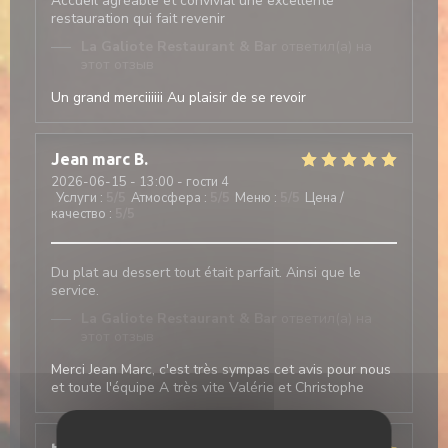
Accueil agréable et convivial une excellente
restauration qui fait revenir
La Galiote Restaurant & Bar
ответил(а) на
этот отзыв
Un grand merciiiiii Au plaisir de se revoir
Jean marc
B
2026-06-15
- 13:00 - гости 4
Услуги
:
5
/5
Атмосфера
:
5
/5
Меню
:
5
/5
Цена /
качество
:
5
/5
Du plat au dessert tout était parfait. Ainsi que le
service.
La Galiote Restaurant & Bar
ответил(а) на
этот отзыв
Merci Jean Marc, c'est très sympas cet avis pour nous
et toute l'équipe A très vite Valérie et Christophe