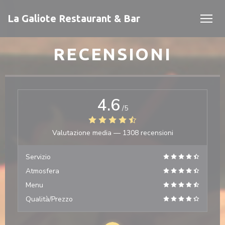
Personalizzazione delle tue scelte sui cookie
La Galiote Restaurant & Bar
RECENSIONI
4.6
/5
Valutazione media —
1308 recensioni
estra))
estra))
Servizio
Atmosfera
Menu
Qualità/Prezzo