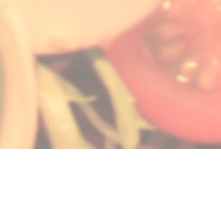
 finestra))
nuova finestra))
pre una nuova finestra))
© 2026 LA GALIOTE RESTAURANT & BAR — CREAZIONE DEL SITO
((APRE UNA NUOVA F
INTERNET RISTORANTE CON
ZENCHEF