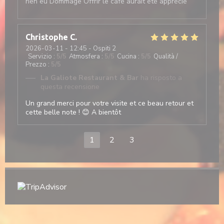
rien eu Dommage Offrir le café aurait été apprécié
Christophe
C
2026-03-11
- 12:45 - Ospiti 2
Servizio
:
5
/5
Atmosfera
:
5
/5
Cucina
:
5
/5
Qualità /
Prezzo
:
5
/5
La Galiote Restaurant & Bar
ha risposto a
questa recensione
Un grand merci pour votre visite et ce beau retour et
cette belle note ! 😊 A bientôt
1
2
3