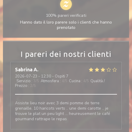
100% pareri verificati
Hanno dato il loro parere solo i clienti che hanno
prenotato
I pareri dei nostri clienti
Sabrina
A
2026-07-23
- 12:30 - Ospiti 7
Servizio
:
3
/5
Atmosfera
:
4
/5
Cucina
:
4
/5
Qualità /
Prezzo
:
2
/5
Assiste lieu noir avec 3 demi pomme de terre
grenaille, 10 haricots verts .. une demi carotte .. je
trouve le plat un peu light … heureusement le café
gourmand rattrape le repas