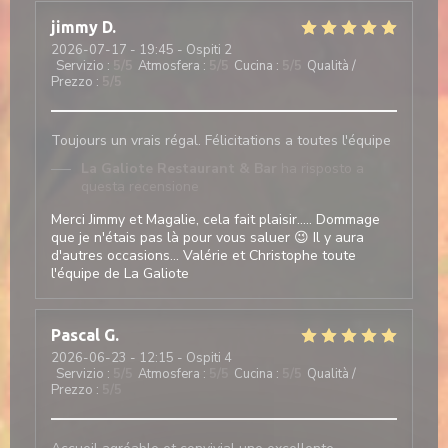
jimmy
D
2026-07-17
- 19:45 - Ospiti 2
Servizio
:
5
/5
Atmosfera
:
5
/5
Cucina
:
5
/5
Qualità /
Prezzo
:
5
/5
Toujours un vrais régal. Félicitations a toutes l'équipe
La Galiote Restaurant & Bar
ha risposto a
questa recensione
Merci Jimmy et Magalie, cela fait plaisir..... Dommage
que je n'étais pas là pour vous saluer 😉 Il y aura
d'autres occasions... Valérie et Christophe toute
l'équipe de La Galiote
Pascal
G
2026-06-23
- 12:15 - Ospiti 4
Servizio
:
5
/5
Atmosfera
:
5
/5
Cucina
:
5
/5
Qualità /
Prezzo
:
5
/5