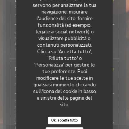
thierry
V
servono per analizzare la tua
2026-06-05
- 12:30 - Ospiti 2
navigazione, misurare
Servizio
:
5
/5
Atmosfera
:
5
/5
Cucina
:
5
/5
Qualità /
Prezzo
:
5
/5
l'audience del sito, fornire
funzionalità (ad esempio,
legate ai social network) o
Accueil et service au top Nous avons passés un bon
visualizzare pubblicità o
moment autour de nos plats et desserts très
La Galiote Restaurant & Bar
savoureux. N’hésitez pas à réserver pour votre
contenuti personalizzati.
déjeuner
Clicca su 'Accetta tutto',
'Rifiuta tutto' o
'Personalizza' per gestire le
Françoise
D
tue preferenze. Puoi
2026-05-22
- 12:00 - Ospiti 7
modificare le tue scelte in
Servizio
:
5
/5
Atmosfera
:
5
/5
Cucina
:
5
/5
Qualità /
qualsiasi momento cliccando
Prezzo
:
5
/5
sull'icona del cookie in basso
a sinistra delle pagine del
1ere fois dans ce restaurant et l avis des 6 autres
sito.
personnes avec moi est très positif Très bien. Service
impeccable, respect des demandes lors de l
réservation, amabilité, très bon repas, légumes très
Ok, accetta tutto
bien cuisinés en accompagnement , raport qualité-prix
très corrects. Restaurant à recommander sans