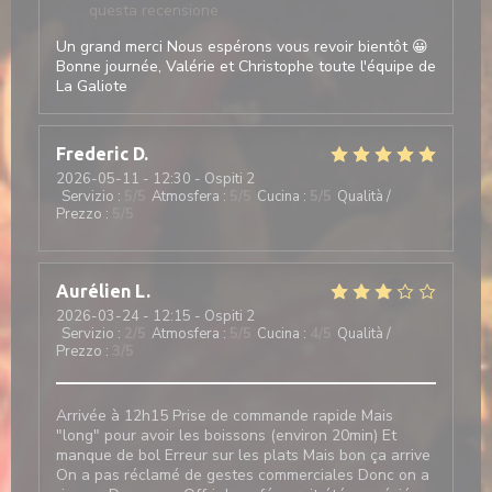
questa recensione
Un grand merci Nous espérons vous revoir bientôt 😀
Bonne journée, Valérie et Christophe toute l'équipe de
La Galiote
Frederic
D
2026-05-11
- 12:30 - Ospiti 2
Servizio
:
5
/5
Atmosfera
:
5
/5
Cucina
:
5
/5
Qualità /
Prezzo
:
5
/5
Aurélien
L
2026-03-24
- 12:15 - Ospiti 2
Servizio
:
2
/5
Atmosfera
:
5
/5
Cucina
:
4
/5
Qualità /
Prezzo
:
3
/5
Arrivée à 12h15 Prise de commande rapide Mais
"long" pour avoir les boissons (environ 20min) Et
manque de bol Erreur sur les plats Mais bon ça arrive
On a pas réclamé de gestes commerciales Donc on a