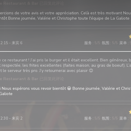
te Restaurant & Bar
已回复此评论
rcions de votre avis et votre appréciation. Celà est très motivant No
ntôt Bonne journée, Valérie et Christophe toute l'équipe de La Galiote
12:15 - 来宾 6
服务
:
5
/5
氛围
:
5
/5
菜单
:
e restaurant ! J’ai pris le burger et il était excellent. Bien généreux, 
t respectée, les frites excellentes (faites maison, au gras de boeuf). L’a
 le serveur très pro. J’y retournerai avec plaisir 😊
te Restaurant & Bar
已回复此评论
 Nous espérons vous revoir bientôt 😀 Bonne journée, Valérie et Chri
Galiote
12:30 - 来宾 2
服务
:
5
/5
氛围
:
5
/5
菜单
: