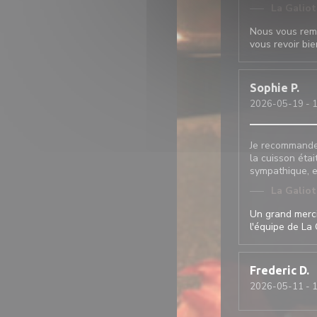
La Galio
Nous vous reme
vous revoir bie
Sophie
P
2026-05-19
- 
Je recommande c
la cuisson étai
sympathique, et
La Galio
Un grand merci
l'équipe de La 
Frederic
D
2026-05-11
- 