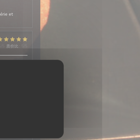
érie et
5
/5
质价比
:
5
/5
desserts très
5
/5
质价比
:
5
/5
f Très bien.
repas,
estaurant à