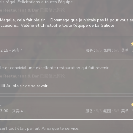
is régal. Félicitations a toutes l'équipe
te Restaurant & Bar
已回复此评论
Magalie, cela fait plaisir..... Dommage que je n'étais pas là pour vous sa
ccasions... Valérie et Christophe toute l'équipe de La Galiote
12:15 - 来宾 4
服务
:
5
/5
氛围
:
5
/5
菜单
:
e et convivial une excellente restauration qui fait revenir
te Restaurant & Bar
已回复此评论
iii Au plaisir de se revoir
13:00 - 来宾 4
服务
:
5
/5
氛围
:
5
/5
菜单
:
ert tout était parfait. Ainsi que le service.