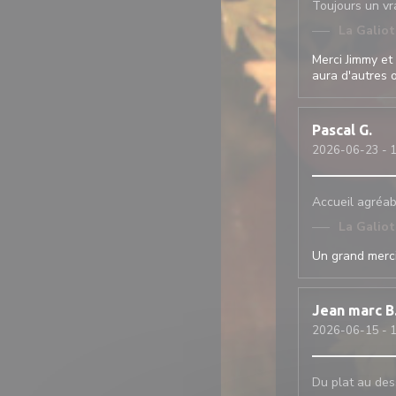
Toujours un vra
La Galio
Merci Jimmy et 
aura d'autres o
Pascal
G
2026-06-23
- 
Accueil agréabl
La Galio
Un grand merciii
Jean marc
B
2026-06-15
- 
Du plat au dess