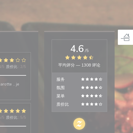
4.6
/5
平均评分 —
1308 评论
4
/5
质价比
:
2
/5
服务
rotte .. je
氛围
菜单
质价比
5
/5
质价比
:
5
/5