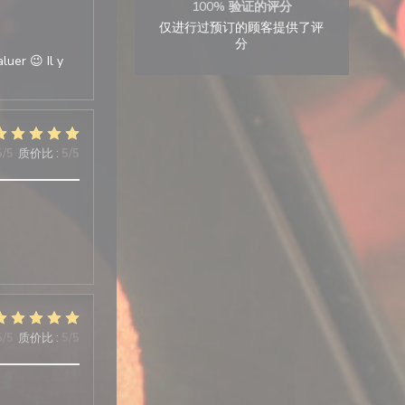
100% 验证的评分
仅进行过预订的顾客提供了评
分
luer 😉 Il y
5
/5
质价比
:
5
/5
5
/5
质价比
:
5
/5