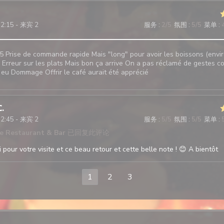
12:15 - 来宾 2
服务
:
2
/5
氛围
:
5
/5
菜单
:
5 Prise de commande rapide Mais "long" pour avoir les boissons (envir
Erreur sur les plats Mais bon ça arrive On a pas réclamé de gestes 
 eu Dommage Offrir le café aurait été apprécié
C
12:45 - 来宾 2
服务
:
5
/5
氛围
:
5
/5
菜单
:
te Restaurant & Bar
已回复此评论
pour votre visite et ce beau retour et cette belle note ! 😊 A bientôt
1
2
3