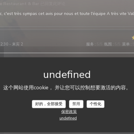
te Restaurant & Bar
已回复此评论
, c'est très sympas cet avis pour nous et toute l'équipe A très vite Val
12:30 - 来宾 2
服务
:
5
/5
氛围
:
5
/5
菜单
:
vice au top Nous avons passés un bon moment autour de nos plats et 
ésitez pas à réserver pour votre déjeuner
这个网站使用cookie， 并让您可以控制想要激活的内容。
La Galiote Restaurant & Bar
12:00 - 来宾 7
服务
:
5
/5
氛围
:
5
/5
菜单
:
好的，全部接受
禁用
个性化
保密政策
ce restaurant et l avis des 6 autres personnes avec moi est très positi
able, respect des demandes lors de l réservation, amabilité, très bon 
undefined
ien cuisinés en accompagnement , raport qualité-prix très corrects. R
ans problème.