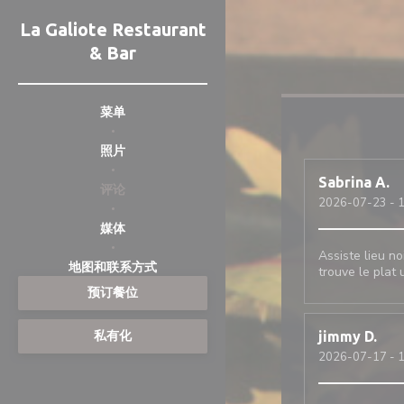
Cookie管理面板
La Galiote Restaurant
& Bar
菜单
照片
Sabrina
A
评论
2026-07-23
- 
媒体
Assiste lieu no
((在新窗口中打开))
((在新窗口中打开))
地图和联系方式
trouve le plat
预订餐位
私有化
jimmy
D
2026-07-17
- 