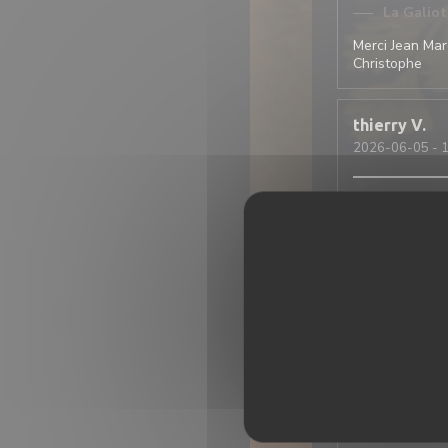
La Galio
Merci Jean Marc
Christophe
thierry
V
2026-06-05
- 
Accueil et ser
savoureux. N’h
Françoise
D
2026-05-22
- 
1ere fois dans 
Service impecc
légumes très b
recommander s