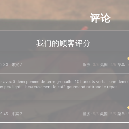
评论
我们的顾客评分
12:30 - 来宾 7
服务
:
3
/5
氛围
:
4
/5
菜单
:
ir avec 3 demi pomme de terre grenaille, 10 haricots verts .. une demi ca
 un peu light … heureusement le café gourmand rattrape le repas
19:45 - 来宾 2
服务
:
5
/5
氛围
:
5
/5
菜单
: