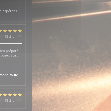
us espérons
5
/5
质价比
:
5
/5
bien préparé,
ccueil était
stophe toute
5
/5
质价比
:
5
/5