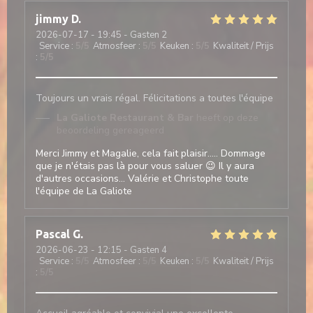
jimmy
D
2026-07-17
- 19:45 - Gasten 2
Service
:
5
/5
Atmosfeer
:
5
/5
Keuken
:
5
/5
Kwaliteit / Prijs
:
5
/5
Toujours un vrais régal. Félicitations a toutes l'équipe
La Galiote Restaurant & Bar
heeft op deze
beoordeling gereageerd
Merci Jimmy et Magalie, cela fait plaisir..... Dommage
que je n'étais pas là pour vous saluer 😉 Il y aura
d'autres occasions... Valérie et Christophe toute
l'équipe de La Galiote
Pascal
G
2026-06-23
- 12:15 - Gasten 4
Service
:
5
/5
Atmosfeer
:
5
/5
Keuken
:
5
/5
Kwaliteit / Prijs
:
5
/5