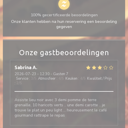
100% gecertificeerde beoordelingen
Onze klanten hebben na hun reservering een beoordeling
gegeven
Onze gastbeoordelingen
Sabrina
A
2026-07-23
- 12:30 - Gasten 7
Service
:
3
/5
Atmosfeer
:
4
/5
Keuken
:
4
/5
Kwaliteit / Prijs
:
2
/5
Assiste lieu noir avec 3 demi pomme de terre
grenaille, 10 haricots verts .. une demi carotte .. je
trouve le plat un peu light … heureusement le café
gourmand rattrape le repas