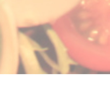
nieuw venster))
een nieuw venster))
pent in een nieuw venster))
© 2026 LA GALIOTE RESTAURANT & BAR — RESTAURANT WEBSITE
((OPENT IN EEN NIEUW V
GECREËERD DOOR
ZENCHEF