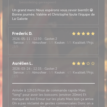
beoordeling gereageerd
Un grand merci Nous espérons vous revoir bientôt 😀
Bonne journée, Valérie et Christophe toute l'équipe de
La Galiote
Frederic
D
2026-05-11
- 12:30 - Gasten 2
Service
:
5
/5
Atmosfeer
:
5
/5
Keuken
:
5
/5
Kwaliteit / Prijs
:
5
/5
Aurélien
L
2026-03-24
- 12:15 - Gasten 2
Service
:
2
/5
Atmosfeer
:
5
/5
Keuken
:
4
/5
Kwaliteit / Prijs
:
3
/5
Arrivée à 12h15 Prise de commande rapide Mais
"long" pour avoir les boissons (environ 20min) Et
manque de bol Erreur sur les plats Mais bon ça arrive
On a pas réclamé de gestes commerciales Donc on a