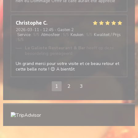
rien eu Dommage Offrir le café aurait été apprécié
Christophe
C
2026-03-11
- 12:45 - Gasten 2
Service
:
5
/5
Atmosfeer
:
5
/5
Keuken
:
5
/5
Kwaliteit / Prijs
:
5
/5
La Galiote Restaurant & Bar
heeft op deze
beoordeling gereageerd
Un grand merci pour votre visite et ce beau retour et
cette belle note ! 😊 A bientôt
1
2
3