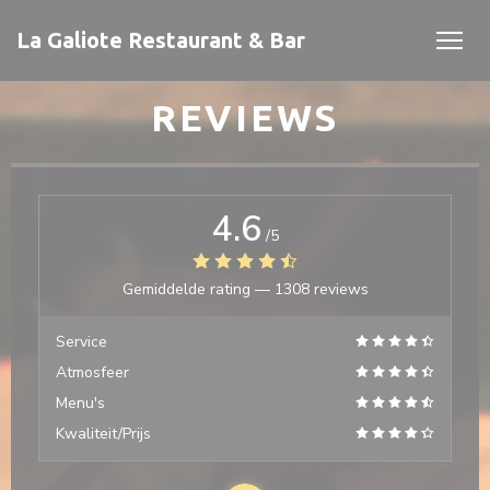
Cookies beheer paneel
La Galiote Restaurant & Bar
REVIEWS
4.6
/5
Gemiddelde rating —
1308 reviews
 venster))
 venster))
Service
Atmosfeer
Menu's
Kwaliteit/Prijs