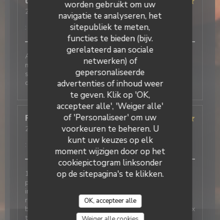
thierry
V
worden gebruikt om uw
2026-06-05
- 12:30 - Gasten 2
navigatie te analyseren, het
Service
:
5
/5
Atmosfeer
:
5
/5
Keuken
:
5
/5
Kwaliteit / Prijs
sitepubliek te meten,
:
5
/5
functies te bieden (bijv.
gerelateerd aan sociale
Accueil et service au top Nous avons passés un bon
netwerken) of
moment autour de nos plats et desserts très
gepersonaliseerde
La Galiote Restaurant & Bar
savoureux. N’hésitez pas à réserver pour votre
déjeuner
advertenties of inhoud weer
te geven. Klik op 'OK,
accepteer alle', 'Weiger alle'
of 'Personaliseer' om uw
Françoise
D
voorkeuren te beheren. U
2026-05-22
- 12:00 - Gasten 7
Service
:
5
/5
Atmosfeer
:
5
/5
Keuken
:
5
/5
Kwaliteit / Prijs
kunt uw keuzes op elk
:
5
/5
moment wijzigen door op het
cookiepictogram linksonder
op de sitepagina's te klikken.
1ere fois dans ce restaurant et l avis des 6 autres
personnes avec moi est très positif Très bien. Service
impeccable, respect des demandes lors de l
réservation, amabilité, très bon repas, légumes très
OK, accepteer alle
bien cuisinés en accompagnement , raport qualité-prix
très corrects. Restaurant à recommander sans
Weiger alle cookies