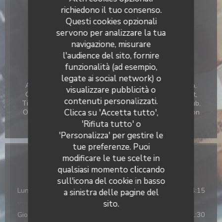
richiedono il tuo consenso.
Servizi
Questi cookies opzionali
Seminari e banchetti, Sale banchetti - per banchetti,
servono per analizzare la tua
Terrazza estiva, seminario, Pranzi di gruppo,
navigazione, misurare
Privatizzazione, Parcheggio privato gratuito, Accesso
l'audience del sito, fornire
disabili
funzionalità (ad esempio,
Metodo di pagamento
legate ai social network) o
American Express, Bancomat, Assegni, Buoni vacanza,
visualizzare pubblicità o
Contanti, Eurocard / Mastercard, Contactless Payment,
La Galiote Restaurant & Bar
contenuti personalizzati.
Titoli Restaurant, Visa, Bonifico, Buoni pasto, Diner Club,
Clicca su 'Accetta tutto',
Ordine di acquisto, Maestro, Diners Club, Protone, Union
Pay, Apple Pay, Senza contatto, Pagamento mobile
'Rifiuta tutto' o
'Personalizza' per gestire le
tue preferenze. Puoi
modificare le tue scelte in
Orari
qualsiasi momento cliccando
sull'icona del cookie in basso
Lun
-
Mer
11:45 - 14:15
a sinistra delle pagine del
sito.
Gio
-
Ven
11:45 - 14:15
19:30 - 21:30
•