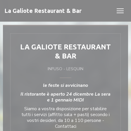
Personalizzazione delle tue scelte sui cookie
La Galiote Restaurant & Bar
LA GALIOTE RESTAURANT
& BAR
INFUSO
-
LESQUIN
estra))
estra))
le feste si avvicinano
Il ristorante è aperto 24 dicembre La sera
e 1 gennaio MIDI
Siamo a vostra disposizione per stabilire
tutti i servizi (affitto sala + pasti) secondo i
vostri desideri, da 10 a 110 persone -
Contattaci