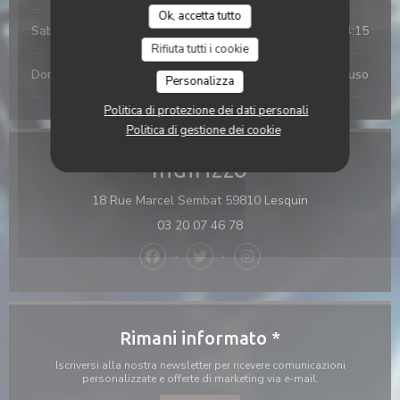
Ok, accetta tutto
Sabato
11:45 - 14:15
Rifiuta tutti i cookie
Domenica
Chiuso
Personalizza
Politica di protezione dei dati personali
Politica di gestione dei cookie
Indirizzo
((apre una nuova
18 Rue Marcel Sembat 59810 Lesquin
03 20 07 46 78
Facebook ((apre una nuova finestra))
Twitter ((apre una nuova finestr
Instagram ((apre una nuo
Rimani informato
*
Iscriversi alla nostra newsletter per ricevere comunicazioni
personalizzate e offerte di marketing via e-mail.