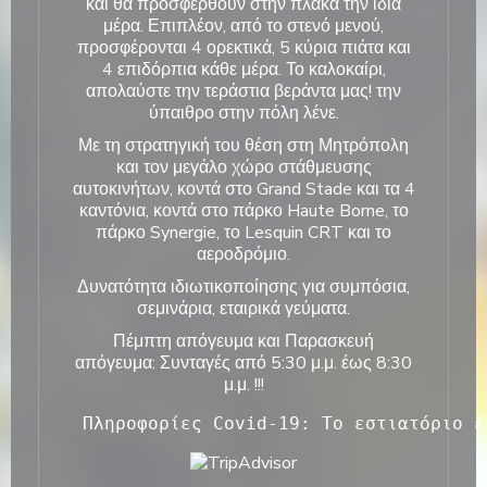
και θα προσφερθούν στην πλάκα την ίδια
μέρα. Επιπλέον, από το στενό μενού,
προσφέρονται 4 ορεκτικά, 5 κύρια πιάτα και
4 επιδόρπια κάθε μέρα. Το καλοκαίρι,
απολαύστε την τεράστια βεράντα μας! την
ύπαιθρο στην πόλη λένε.
Με τη στρατηγική του θέση στη Μητρόπολη
και τον μεγάλο χώρο στάθμευσης
αυτοκινήτων, κοντά στο Grand Stade και τα 4
καντόνια, κοντά στο πάρκο Haute Borne, το
πάρκο Synergie, το Lesquin CRT και το
αεροδρόμιο.
Δυνατότητα ιδιωτικοποίησης για συμπόσια,
σεμινάρια, εταιρικά γεύματα.
Πέμπτη απόγευμα και Παρασκευή
απόγευμα: Συνταγές από 5:30 μ.μ. έως 8:30
μ.μ. !!!
 Πληροφορίες Covid-19: Το εστιατόριο έ