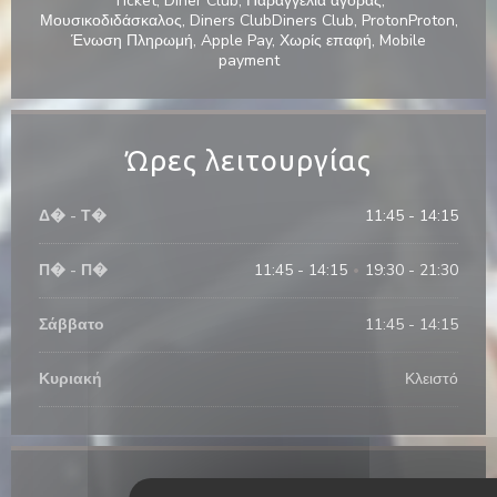
Ticket, Diner Club, Παραγγελία αγοράς,
Μουσικοδιδάσκαλος, Diners ClubDiners Club, ProtonProton,
Ένωση Πληρωμή, Apple Pay, Χωρίς επαφή, Mobile
payment
Ώρες λειτουργίας
Δ�
-
Τ�
11:45 - 14:15
Π�
-
Π�
11:45 - 14:15
19:30 - 21:30
•
Σάββατο
11:45 - 14:15
Κυριακή
Κλειστό
Τοποθεσία