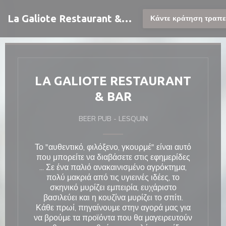
Πίνακας διαχείρισης "Μπισκότων" (Cookies)
La Galiote Restaurant & Bar
Κάντε κράτηση τραπε
LA GALIOTE RESTAURANT
& BAR
BEER PUB
-
LESQUIN
ράθυρο))
ράθυρο))
Το "αυθεντικό, φιλόξενο, γκουρμέ" είναι αυτό
που μπορείτε να διαβάσετε στις εφημερίδες
... Σε ένα παλιό ανακαινισμένο αγρόκτημα,
πολύ μακριά από τις υγιεινές ιδέες, το
σκηνικό μυρίζει εμπειρία, ευχάριστο
βασιλεύει και η κουζίνα μυρίζει το σπίτι.
Κάθε πρωί, πηγαίνουμε στην αγορά μας για
να βρούμε τα προϊόντα που θα μαγειρευτούν