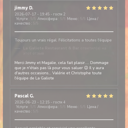
jimmy
D
2026-07-17
- 19:45 - гости 2
Услуги
:
5
/5
Атмосфера
:
5
/5
Меню
:
5
/5
Цена /
качество
:
5
/5
Toujours un vrais régal. Félicitations a toutes l'équipe
La Galiote Restaurant & Bar
ответил(а) на
этот отзыв
Merci Jimmy et Magalie, cela fait plaisir..... Dommage
que je n'étais pas là pour vous saluer 😉 Il y aura
d'autres occasions... Valérie et Christophe toute
l'équipe de La Galiote
Pascal
G
2026-06-23
- 12:15 - гости 4
Услуги
:
5
/5
Атмосфера
:
5
/5
Меню
:
5
/5
Цена /
качество
:
5
/5