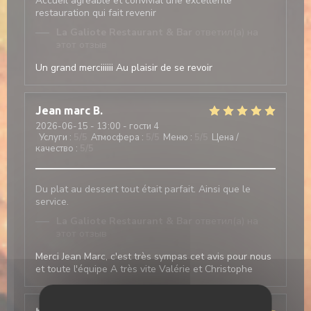
Accueil agréable et convivial une excellente
restauration qui fait revenir
La Galiote Restaurant & Bar
ответил(а) на
этот отзыв
Un grand merciiiiii Au plaisir de se revoir
Jean marc
B
2026-06-15
- 13:00 - гости 4
Услуги
:
5
/5
Атмосфера
:
5
/5
Меню
:
5
/5
Цена /
качество
:
5
/5
Du plat au dessert tout était parfait. Ainsi que le
service.
La Galiote Restaurant & Bar
ответил(а) на
этот отзыв
Merci Jean Marc, c'est très sympas cet avis pour nous
et toute l'équipe A très vite Valérie et Christophe