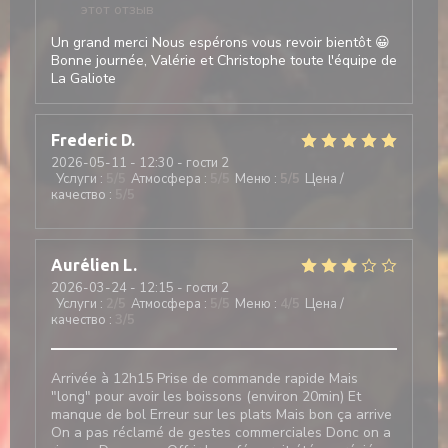
этот отзыв
Un grand merci Nous espérons vous revoir bientôt 😀
Bonne journée, Valérie et Christophe toute l'équipe de
La Galiote
Frederic
D
2026-05-11
- 12:30 - гости 2
Услуги
:
5
/5
Атмосфера
:
5
/5
Меню
:
5
/5
Цена /
качество
:
5
/5
Aurélien
L
2026-03-24
- 12:15 - гости 2
Услуги
:
2
/5
Атмосфера
:
5
/5
Меню
:
4
/5
Цена /
качество
:
3
/5
Arrivée à 12h15 Prise de commande rapide Mais
"long" pour avoir les boissons (environ 20min) Et
manque de bol Erreur sur les plats Mais bon ça arrive
On a pas réclamé de gestes commerciales Donc on a