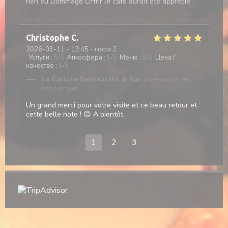
rien eu Dommage Offrir le café aurait été apprécié
Christophe
C
2026-03-11
- 12:45 - гости 2
Услуги
:
5
/5
Атмосфера
:
5
/5
Меню
:
5
/5
Цена /
качество
:
5
/5
La Galiote Restaurant & Bar
ответил(а) на
этот отзыв
Un grand merci pour votre visite et ce beau retour et
cette belle note ! 😊 A bientôt
1
2
3