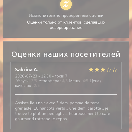
Исключительно проверенные оценки
Оценки только от клиентов, сделавших
резервирование
Оценки наших посетителей
Sabrina
A
2026-07-23
- 12:30 - гости 7
Услуги
:
3
/5
Атмосфера
:
4
/5
Меню
:
4
/5
Цена /
качество
:
2
/5
Assiste lieu noir avec 3 demi pomme de terre
grenaille, 10 haricots verts .. une demi carotte .. je
trouve le plat un peu light … heureusement le café
gourmand rattrape le repas