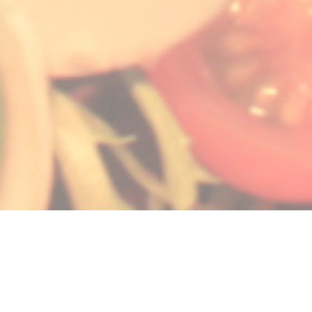
 в новом окне))
ется в новом окне))
(открывается в новом окне))
© 2026 LA GALIOTE RESTAURANT & BAR — ВЕБ-СТРАНИЦА РЕСТОРАНА
((ОТКРЫВАЕТСЯ В НОВОМ ОК
СОЗДАНА
ZENCHEF