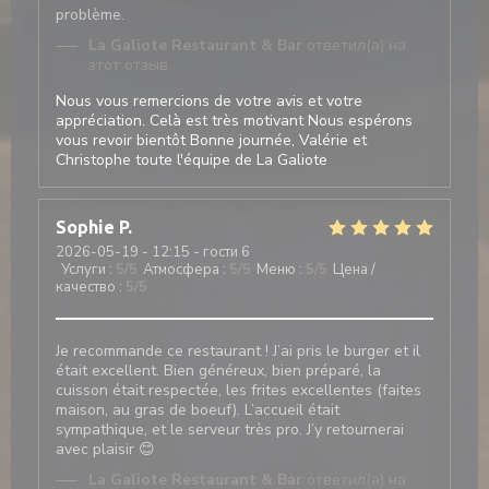
problème.
La Galiote Restaurant & Bar
ответил(а) на
этот отзыв
Nous vous remercions de votre avis et votre
appréciation. Celà est très motivant Nous espérons
vous revoir bientôt Bonne journée, Valérie et
Christophe toute l'équipe de La Galiote
Sophie
P
2026-05-19
- 12:15 - гости 6
Услуги
:
5
/5
Атмосфера
:
5
/5
Меню
:
5
/5
Цена /
качество
:
5
/5
Je recommande ce restaurant ! J’ai pris le burger et il
était excellent. Bien généreux, bien préparé, la
cuisson était respectée, les frites excellentes (faites
maison, au gras de boeuf). L’accueil était
sympathique, et le serveur très pro. J’y retournerai
avec plaisir 😊
La Galiote Restaurant & Bar
ответил(а) на