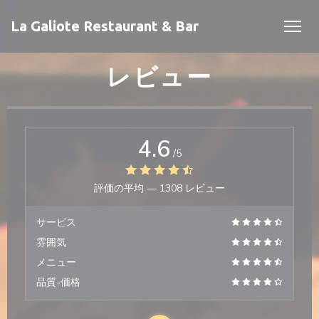
クッキー利用の管理について
La Galiote Restaurant & Bar
レビュー
4.6
/5
評価の平均 —
1308 レビュー
開きます))
開きます))
サービス
雰囲気
メニュー
品質-価格