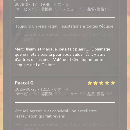
2026-07-17
- 19:45 - ゲスト 2
サービス
:
5
/5
雰囲気
:
5
/5
メニュー
:
5
/5
品質-価格
:
5
/5
Toujours un vrais régal. Félicitations a toutes l'équipe
La Galiote Restaurant & Bar
はこのレビューに
返信しました
Merci Jimmy et Magalie, cela fait plaisir..... Dommage
que je n'étais pas là pour vous saluer 😉 Il y aura
d'autres occasions... Valérie et Christophe toute
l'équipe de La Galiote
Pascal
G
2026-06-23
- 12:15 - ゲスト 4
サービス
:
5
/5
雰囲気
:
5
/5
メニュー
:
5
/5
品質-価格
:
5
/5
Accueil agréable et convivial une excellente
restauration qui fait revenir
La Galiote Restaurant & Bar
はこのレビューに
返信しました