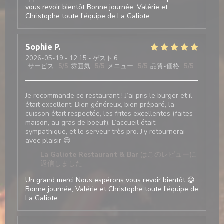
vous revoir bientôt Bonne journée, Valérie et
Christophe toute l'équipe de La Galiote
Sophie
P
2026-05-19
- 12:15 - ゲスト 6
サービス
:
5
/5
雰囲気
:
5
/5
メニュー
:
5
/5
品質-価格
:
5
/5
Je recommande ce restaurant ! J’ai pris le burger et il
était excellent. Bien généreux, bien préparé, la
cuisson était respectée, les frites excellentes (faites
maison, au gras de boeuf). L’accueil était
sympathique, et le serveur très pro. J’y retournerai
avec plaisir 😊
La Galiote Restaurant & Bar
はこのレビューに
返信しました
Un grand merci Nous espérons vous revoir bientôt 😀
Bonne journée, Valérie et Christophe toute l'équipe de
La Galiote