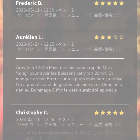
Frederic
D
2026-05-11
- 12:30 - ゲスト 2
サービス
:
5
/5
雰囲気
:
5
/5
メニュー
:
5
/5
品質-価格
:
5
/5
Aurélien
L
2026-03-24
- 12:15 - ゲスト 2
サービス
:
2
/5
雰囲気
:
5
/5
メニュー
:
4
/5
品質-価格
:
3
/5
Arrivée à 12h15 Prise de commande rapide Mais
"long" pour avoir les boissons (environ 20min) Et
manque de bol Erreur sur les plats Mais bon ça arrive
On a pas réclamé de gestes commerciales Donc on a
rien eu Dommage Offrir le café aurait été apprécié
Christophe
C
2026-03-11
- 12:45 - ゲスト 2
サービス
:
5
/5
雰囲気
:
5
/5
メニュー
:
5
/5
品質-価格
:
5
/5
La Galiote Restaurant & Bar
はこのレビューに
返信しました