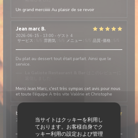
Un grand merciiiiii Au plaisir de se revoir
Jean marc
B
2026-06-15
- 13:00 - ゲスト 4
サービス
:
5
/5
雰囲気
:
5
/5
メニュー
:
5
/5
品質-価格
:
5
/5
Du plat au dessert tout était parfait. Ainsi que le
service.
La Galiote Restaurant & Bar
はこのレビューに
返信しました
Merci Jean Marc, c'est très sympas cet avis pour nous
et toute l'équipe A très vite Valérie et Christophe
thierry
V
当サイトはクッキーを利用し
2026-06-05
- 12:30 - ゲスト 2
サービス
:
5
/5
雰囲気
:
5
/5
メニュー
:
5
/5
品質-価格
:
5
/5
ております。お客様自身でク
ッキー利用の設定および管理