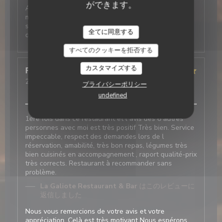
ができます。
Accueil et service au top Nous avons passés un bon
moment autour de nos plats et desserts très
savoureux. N’hésitez pas à réserver pour votre
La Galiote Restaurant & Bar
全てに同意する
déjeuner
すべてのクッキーを拒否する
カスタマイズする
Françoise
D
2026-05-22
- 12:00 - ゲスト 7
プライバシーポリシー
サービス
:
5
/5
雰囲気
:
5
/5
メニュー
:
5
/5
品質-価格
:
5
/5
undefined
1ere fois dans ce restaurant et l avis des 6 autres
personnes avec moi est très positif Très bien. Service
impeccable, respect des demandes lors de l
réservation, amabilité, très bon repas, légumes très
bien cuisinés en accompagnement , raport qualité-prix
très corrects. Restaurant à recommander sans
problème.
La Galiote Restaurant & Bar
はこのレビューに
返信しました
Nous vous remercions de votre avis et votre
appréciation. Celà est très motivant Nous espérons