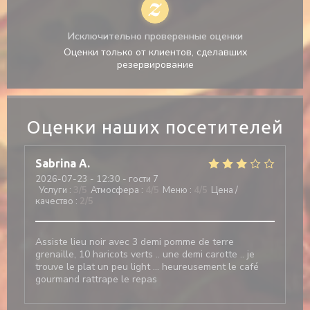
Исключительно проверенные оценки
Оценки только от клиентов, сделавших
резервирование
Оценки наших посетителей
Sabrina
A
2026-07-23
- 12:30 - гости 7
Услуги
:
3
/5
Атмосфера
:
4
/5
Меню
:
4
/5
Цена /
качество
:
2
/5
Assiste lieu noir avec 3 demi pomme de terre
grenaille, 10 haricots verts .. une demi carotte .. je
trouve le plat un peu light … heureusement le café
gourmand rattrape le repas