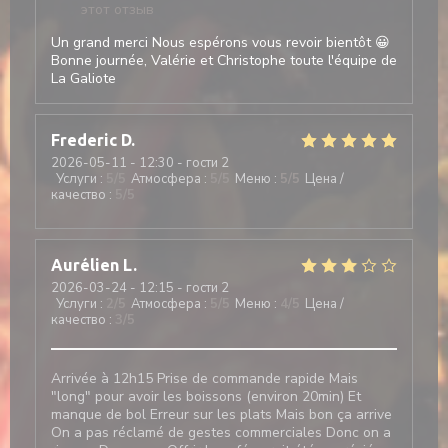
этот отзыв
Un grand merci Nous espérons vous revoir bientôt 😀
Bonne journée, Valérie et Christophe toute l'équipe de
La Galiote
Frederic
D
2026-05-11
- 12:30 - гости 2
Услуги
:
5
/5
Атмосфера
:
5
/5
Меню
:
5
/5
Цена /
качество
:
5
/5
Aurélien
L
2026-03-24
- 12:15 - гости 2
Услуги
:
2
/5
Атмосфера
:
5
/5
Меню
:
4
/5
Цена /
качество
:
3
/5
Arrivée à 12h15 Prise de commande rapide Mais
"long" pour avoir les boissons (environ 20min) Et
manque de bol Erreur sur les plats Mais bon ça arrive
On a pas réclamé de gestes commerciales Donc on a