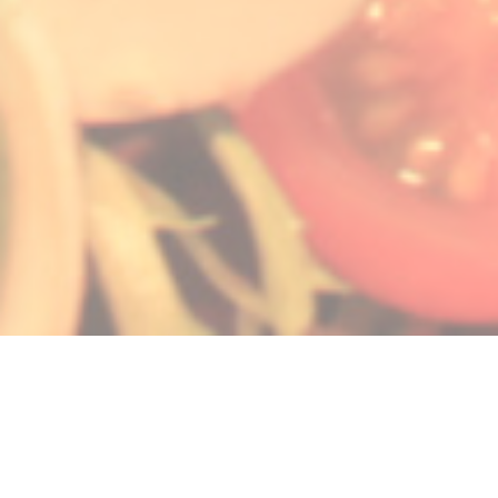
 в новом окне))
ется в новом окне))
(открывается в новом окне))
© 2026 LA GALIOTE RESTAURANT & BAR — ВЕБ-СТРАНИЦА РЕСТОРАНА
((ОТКРЫВАЕТСЯ В НОВОМ ОК
СОЗДАНА
ZENCHEF