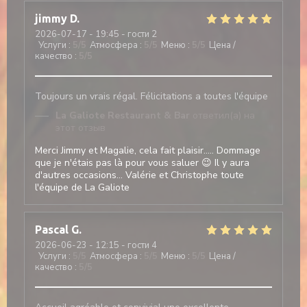
jimmy
D
2026-07-17
- 19:45 - гости 2
Услуги
:
5
/5
Атмосфера
:
5
/5
Меню
:
5
/5
Цена /
качество
:
5
/5
Toujours un vrais régal. Félicitations a toutes l'équipe
La Galiote Restaurant & Bar
ответил(а) на
этот отзыв
Merci Jimmy et Magalie, cela fait plaisir..... Dommage
que je n'étais pas là pour vous saluer 😉 Il y aura
d'autres occasions... Valérie et Christophe toute
l'équipe de La Galiote
Pascal
G
2026-06-23
- 12:15 - гости 4
Услуги
:
5
/5
Атмосфера
:
5
/5
Меню
:
5
/5
Цена /
качество
:
5
/5