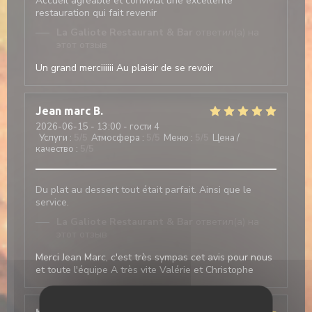
Accueil agréable et convivial une excellente
restauration qui fait revenir
La Galiote Restaurant & Bar
ответил(а) на
этот отзыв
Un grand merciiiiii Au plaisir de se revoir
Jean marc
B
2026-06-15
- 13:00 - гости 4
Услуги
:
5
/5
Атмосфера
:
5
/5
Меню
:
5
/5
Цена /
качество
:
5
/5
Du plat au dessert tout était parfait. Ainsi que le
service.
La Galiote Restaurant & Bar
ответил(а) на
этот отзыв
Merci Jean Marc, c'est très sympas cet avis pour nous
et toute l'équipe A très vite Valérie et Christophe