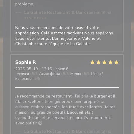
problème.
La Galiote Restaurant & Bar
ответил(а) на
этот отзыв
Nous vous remercions de votre avis et votre
appréciation. Celà est très motivant Nous espérons
vous revoir bientôt Bonne journée, Valérie et
Christophe toute l'équipe de La Galiote
Sophie
P
2026-05-19
- 12:15 - гости 6
Услуги
:
5
/5
Атмосфера
:
5
/5
Меню
:
5
/5
Цена /
качество
:
5
/5
Je recommande ce restaurant ! J’ai pris le burger et il
était excellent. Bien généreux, bien préparé, la
cuisson était respectée, les frites excellentes (faites
maison, au gras de boeuf). L’accueil était
sympathique, et le serveur très pro. J’y retournerai
avec plaisir 😊
La Galiote Restaurant & Bar
ответил(а) на