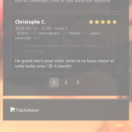
rien eu Dommage Offrir le café aurait été apprécié
Christophe
C
2026-03-11
- 12:45 - гости 2
Услуги
:
5
/5
Атмосфера
:
5
/5
Меню
:
5
/5
Цена /
качество
:
5
/5
La Galiote Restaurant & Bar
ответил(а) на
этот отзыв
Un grand merci pour votre visite et ce beau retour et
cette belle note ! 😊 A bientôt
1
2
3