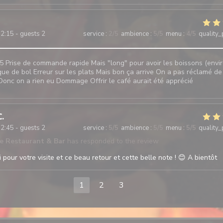
2:15 - guests 2
service
:
2
/5
ambience
:
5
/5
menu
:
4
/5
quality_
5 Prise de commande rapide Mais "long" pour avoir les boissons (envi
ue de bol Erreur sur les plats Mais bon ça arrive On a pas réclamé de
onc on a rien eu Dommage Offrir le café aurait été apprécié
C
2:45 - guests 2
service
:
5
/5
ambience
:
5
/5
menu
:
5
/5
quality_
te Restaurant & Bar
has responded to the review
pour votre visite et ce beau retour et cette belle note ! 😊 A bientôt
1
2
3