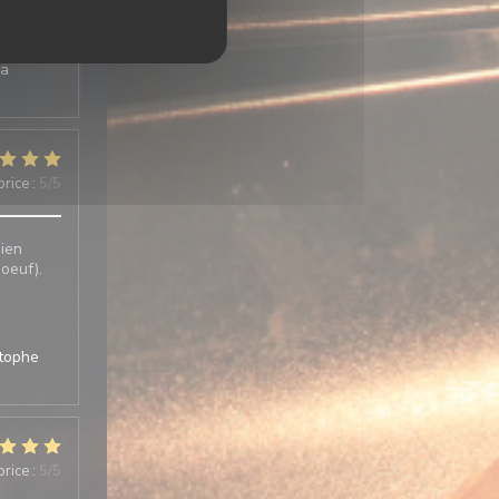
s
La
price
:
5
/5
bien
boeuf).
stophe
price
:
5
/5