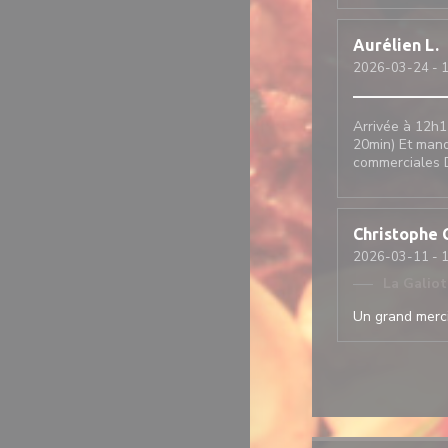
Aurélien
L
2026-03-24
- 1
Arrivée à 12h1
20min) Et manq
commerciales D
Christophe
2026-03-11
- 1
La Galio
Un grand merci 