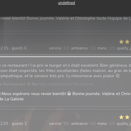
undefined
te Restaurant & Bar
has responded to the review
rcions de votre avis et votre appréciation. Celà est très motivant Nou
revoir bientôt Bonne journée, Valérie et Christophe toute l'équipe de 
2:15 - guests 6
service
:
5
/5
ambience
:
5
/5
menu
:
5
/5
quality_
e restaurant ! J’ai pris le burger et il était excellent. Bien généreux, 
sson était respectée, les frites excellentes (faites maison, au gras de 
 sympathique, et le serveur très pro. J’y retournerai avec plaisir 😊
te Restaurant & Bar
has responded to the review
 Nous espérons vous revoir bientôt 😀 Bonne journée, Valérie et Chri
de La Galiote
2:30 - guests 2
service
:
5
/5
ambience
:
5
/5
menu
:
5
/5
quality_