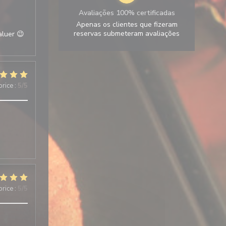
Avaliações 100% certificadas
Apenas os clientes que fizeram
reservas submeteram avaliações
aluer 😉
price
:
5
/5
price
:
5
/5