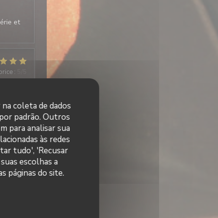
érie et
price
:
5
/5
desserts
r na coleta de dados
 por padrão. Outros
m para analisar sua
elacionadas às redes
tar tudo', 'Recusar
price
:
5
/5
 suas escolhas a
s páginas do site.
f Très
 bon
cts.