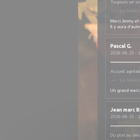
Toujours un vra
La Galio
Merci Jimmy et 
Il y aura d'aut
Pascal
G
2026-06-23
- 1
Accueil agréabl
La Galio
Un grand merciii
Jean marc
B
2026-06-15
- 1
Du plat au dess