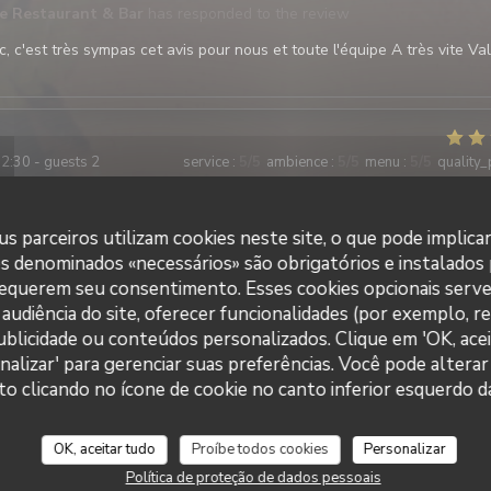
te Restaurant & Bar
has responded to the review
, c'est très sympas cet avis pour nous et toute l'équipe A très vite Val
2:30 - guests 2
service
:
5
/5
ambience
:
5
/5
menu
:
5
/5
quality_
vice au top Nous avons passés un bon moment autour de nos plats et 
s parceiros utilizam cookies neste site, o que pode implica
. N’hésitez pas à réserver pour votre déjeuner
es denominados «necessários» são obrigatórios e instalados
requerem seu consentimento. Esses cookies opcionais serve
audiência do site, oferecer funcionalidades (por exemplo, r
 publicidade ou conteúdos personalizados. Clique em 'OK, acei
2:00 - guests 7
service
:
5
/5
ambience
:
5
/5
menu
:
5
/5
quality_
nalizar' para gerenciar suas preferências. Você pode alterar
La Galiote Restaurant & Bar
clicando no ícone de cookie no canto inferior esquerdo da
ce restaurant et l avis des 6 autres personnes avec moi est très positi
impeccable, respect des demandes lors de l réservation, amabilité, très
OK, aceitar tudo
Proíbe todos cookies
Personalizar
 très bien cuisinés en accompagnement , raport qualité-prix très corre
recommander sans problème.
Política de proteção de dados pessoais