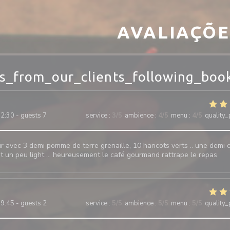
AVALIAÇÕE
s_from_our_clients_following_boo
2:30 - guests 7
service
:
3
/5
ambience
:
4
/5
menu
:
4
/5
quality_
ir avec 3 demi pomme de terre grenaille, 10 haricots verts .. une demi c
lat un peu light … heureusement le café gourmand rattrape le repas
9:45 - guests 2
service
:
5
/5
ambience
:
5
/5
menu
:
5
/5
quality_