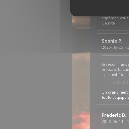
La Galio
Nous vous reme
espérons vous 
Galiote
Sophie
P
2026-05-19
- 1
Je recommande c
préparé, la cui
L’accueil était
La Galio
Un grand merci
toute l'équipe 
Frederic
D
2026-05-11
- 1