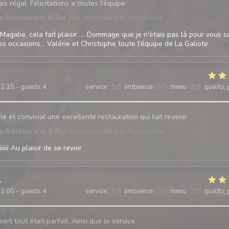
is régal. Félicitations a toutes l'équipe
te Restaurant & Bar
has responded to the review
Magalie, cela fait plaisir..... Dommage que je n'étais pas là pour vous s
res occasions... Valérie et Christophe toute l'équipe de La Galiote
2:15 - guests 4
service
:
5
/5
ambience
:
5
/5
menu
:
5
/5
quality_
e et convivial une excellente restauration qui fait revenir
te Restaurant & Bar
has responded to the review
iii Au plaisir de se revoir
3:00 - guests 4
service
:
5
/5
ambience
:
5
/5
menu
:
5
/5
quality_
ert tout était parfait. Ainsi que le service.