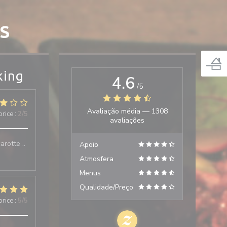
S
king
4.6
/5
Avaliação média —
1308
price
:
2
/5
avaliações
arotte ..
Apoio
Atmosfera
Menus
Qualidade/Preço
price
:
5
/5