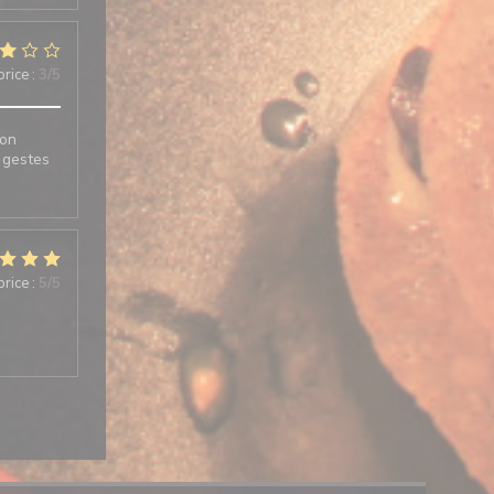
price
:
3
/5
ron
 gestes
price
:
5
/5