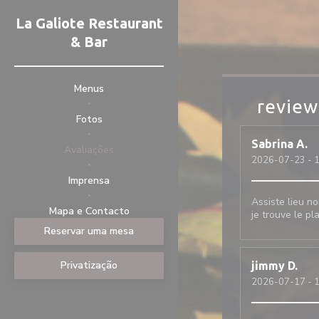
Painel de Gerenciamento de Cookies
La Galiote Restaurant
& Bar
Menus
review
Fotos
Sabrina
A
Avaliações
2026-07-23
- 1
Imprensa
Assiste lieu no
((abre numa nova janela))
((abre numa nova janela))
Mapa e Contacto
je trouve le p
Reservar uma mesa
Privatização
jimmy
D
2026-07-17
- 1