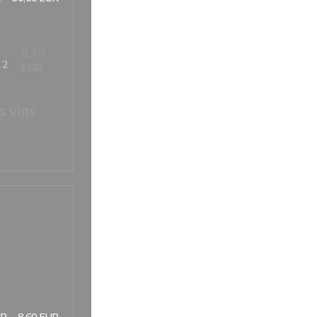
8,70
 2
EUR
s vins