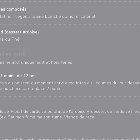
ces composés
at noir liégeois, dame blanche ou noire, colonel
d (dessert ardoise)
né ou Thé
ules midi
maine midi uniquement et hors fériés
t moins de 12 ans
rais ou poisson du moment servi avec frites ou Légumes du jour desse
se au chocolat ou glace 2 boules
doise + plat de l'ardoise ou plat de l'ardoise + dessert de l'ardoise Hor
ex: Saumon fumé maison fumé, Viande de race, ...)
+ dessert de l'ardoise Hors suppléments (Saumon fumé maison, Viand