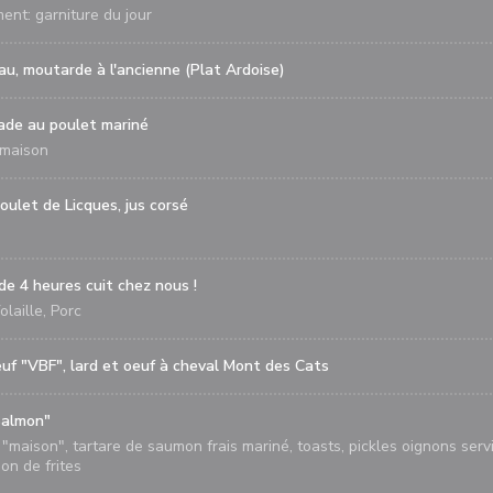
t: garniture du jour
u, moutarde à l'ancienne (Plat Ardoise)
ade au poulet mariné
 maison
ulet de Licques, jus corsé
de 4 heures cuit chez nous !
olaille, Porc
uf "VBF", lard et oeuf à cheval Mont des Cats
Salmon"
maison", tartare de saumon frais mariné, toasts, pickles oignons serv
on de frites