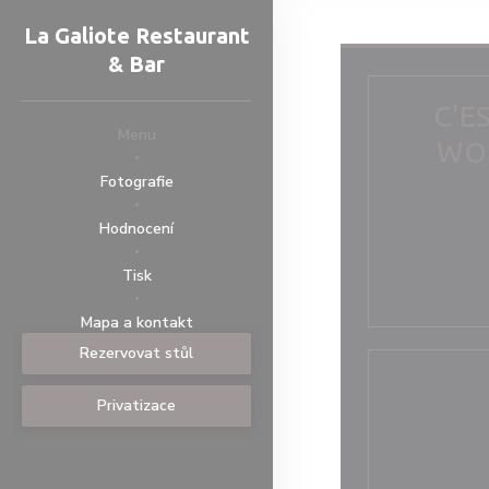
Panel pro správu cookies
La Galiote Restaurant
& Bar
C'E
Menu
WOR
Fotografie
Hodnocení
Tisk
((otevře se v novém okně))
((otevře se v novém okně))
Mapa a kontakt
Rezervovat stůl
Privatizace