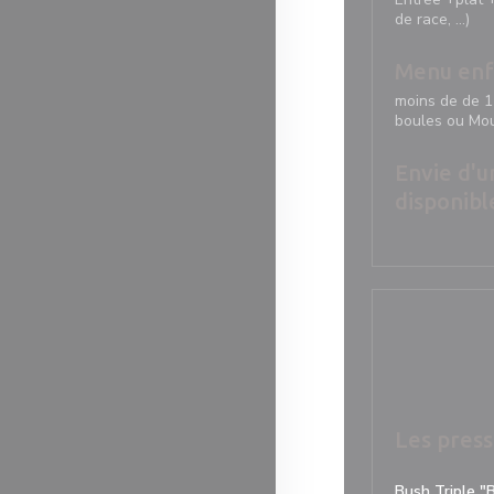
de race, ...)
Menu enf
moins de de 1
boules ou Mo
Envie d'un
disponibl
Les press
Bush Triple "