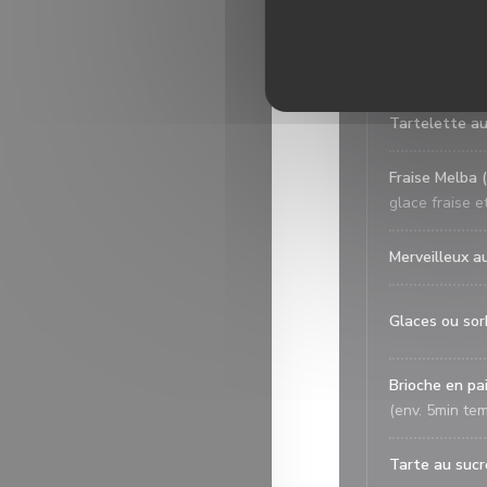
Les desserts 
Crème brulée 
Tartelette au
Fraise Melba 
glace fraise et
Merveilleux a
Glaces ou so
Brioche en pa
(env. 5min te
Tarte au sucr