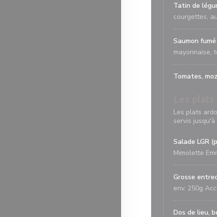
Tatin de légu
courgettes, a
Saumon fumé 
mayonnaise, t
Tomates, mozz
Les plats
Les plats ardo
servis jusqu'
Salade LGR (p
Mimolette Emm
Grosse entrec
env. 250g Acc
Dos de lieu, b