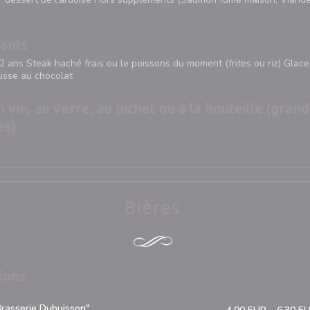
ants
2 ans Steak haché frais ou le poissons du moment (frites ou riz) Glace
usse au chocolat
 vin, au verre, au pichet ou à la bouteille (grand
es)
Bières
ions
Brasserie Dubuisson"