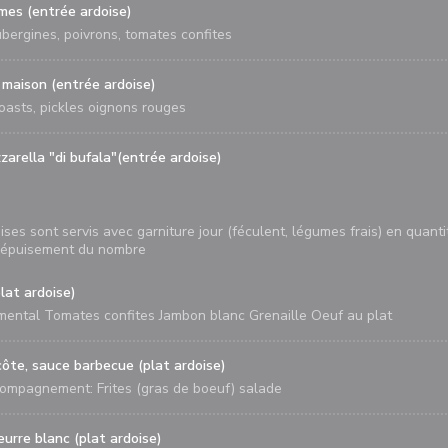
mes (entrée ardoise)
ubergines, poivrons, tomates confites
maison (entrée ardoise)
oasts, pickles oignons rouges
arella "di bufala"(entrée ardoise)
ises sont servis avec garniture jour (féculent, légumes frais) en quantit
à épuisement du nombre
lat ardoise)
ental Tomates confites Jambon blanc Grenaille Oeuf au plat
ôte, sauce barbecue (plat ardoise)
ompagnement: Frites (gras de boeuf) salade
eurre blanc (plat ardoise)