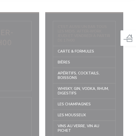
C'EST AUSSI UN BAR TOUS
TER-
LES MIDIS. AFTER-WORK
JEUDI ET VENDREDI À PARTIR
H00
DE 17H00
CARTE & FORMULES
BIÈRES
APÉRITIFS, COCKTAILS,
BOISSONS
WHISKY, GIN, VODKA, RHUM,
DIGESTIFS
LES CHAMPAGNES
LES MOUSSEUX
VINS AU VERRE, VIN AU
PICHET