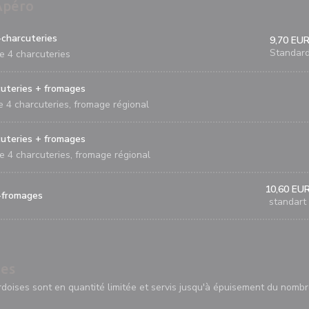
Apéro
charcuteries
9,70 EU
Standar
e 4 charcuteries
uteries + fromages
e 4 charcuteries, fromage régional
uteries + fromages
e 4 charcuteries, fromage régional
10,60 EU
-fromages
standart
ées
rdoises sont en quantité limitée et servis jusqu'à épuisement du nomb