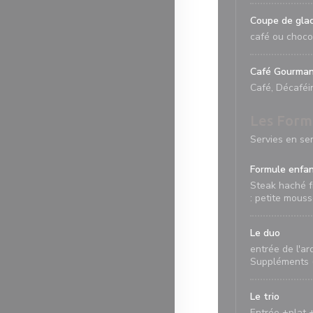
Coupe de gla
café ou chocol
Café Gourman
Café, Décaféi
Les Form
Servies en se
Formule enfan
Steak haché f
: petite mous
Le duo
entrée de l'ar
Suppléments (
Le trio
Entrée +plat 