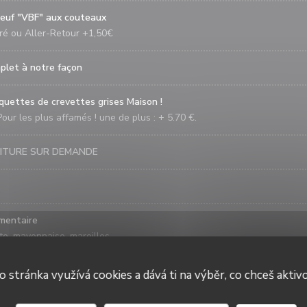
oeuf "VBF" aux couteaux
ré ou Aller-Retour +1,50€
plet à notre façon
quettes de crevettes grises Maison !
Pour les plus affamés ! une de plus : + 5.70 €.
ITURE SUR DEMANDE
mentaire
te, mayonnaise, maroilles
pplémentaire
o stránka využívá cookies a dává ti na výběr, co chceš aktiv
rts
La Galiote Restaurant & Bar