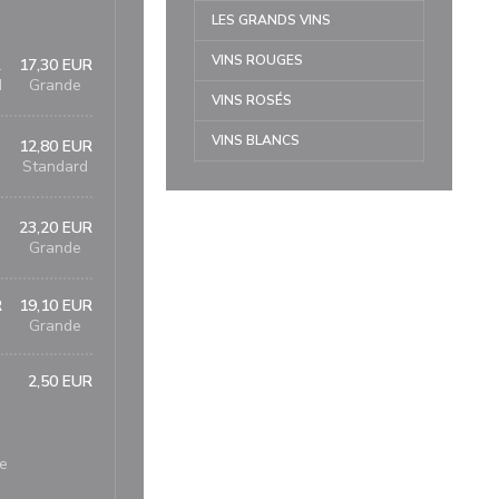
LES GRANDS VINS
VINS ROUGES
R
17,30 EUR
d
Grande
VINS ROSÉS
VINS BLANCS
12,80 EUR
Standard
23,20 EUR
Grande
R
19,10 EUR
Grande
2,50 EUR
re