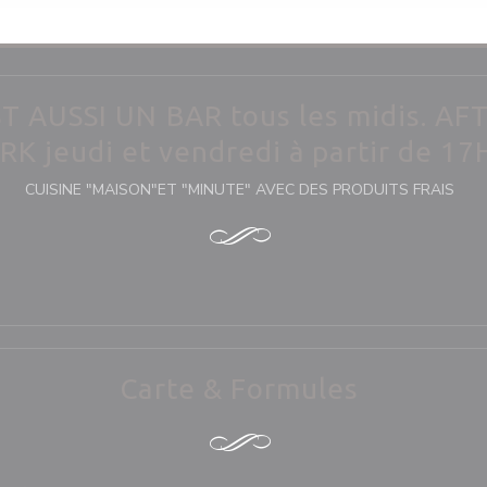
ST AUSSI UN BAR tous les midis. AF
K jeudi et vendredi à partir de 17
CUISINE "MAISON"ET "MINUTE" AVEC DES PRODUITS FRAIS
Carte & Formules