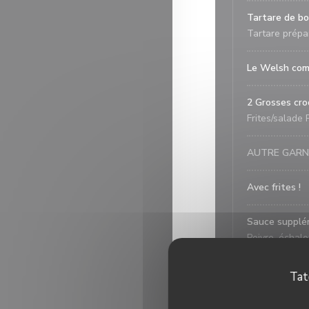
Tartare de b
Tartare prépa
Le Welsh com
2 Grosses cro
Frites/salade 
AUTRE GARN
Avec frites !
Sauce supplé
Poivre, échalo
Garniture su
Tat
Les desse