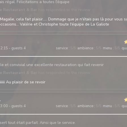
is régal. Félicitations a toutes l'équipe
te Restaurant & Bar
has responded to the review
Magalie, cela fait plaisir..... Dommage que je n'étais pas là pour vous sa
ccasions... Valérie et Christophe toute l'équipe de La Galiote
2:15 - guests 4
service
:
5
/5
ambience
:
5
/5
menu
:
5
/5
qua
e et convivial une excellente restauration qui fait revenir
te Restaurant & Bar
has responded to the review
iii Au plaisir de se revoir
3:00 - guests 4
service
:
5
/5
ambience
:
5
/5
menu
:
5
/5
qua
ert tout était parfait. Ainsi que le service.