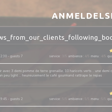
ANMELDELS
ws_from_our_clients_following_bo
2:30 - guests 7
service
:
3
/5
ambience
:
4
/5
menu
:
4
/5
qua
ir avec 3 demi pomme de terre grenaille, 10 haricots verts .. une demi ca
 un peu light … heureusement le café gourmand rattrape le repas
9:45 - guests 2
service
:
5
/5
ambience
:
5
/5
menu
:
5
/5
qua