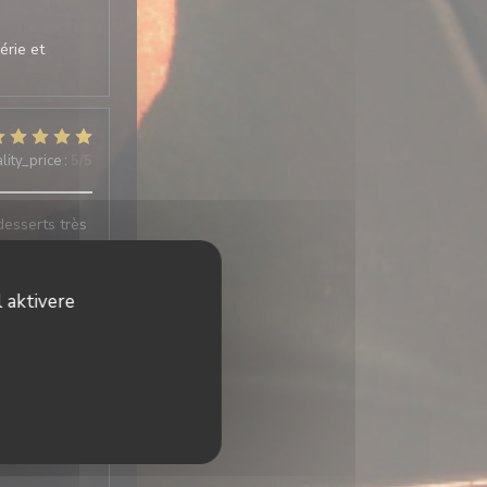
érie et
lity_price
:
5
/5
desserts très
 aktivere
lity_price
:
5
/5
f Très bien.
repas,
estaurant à