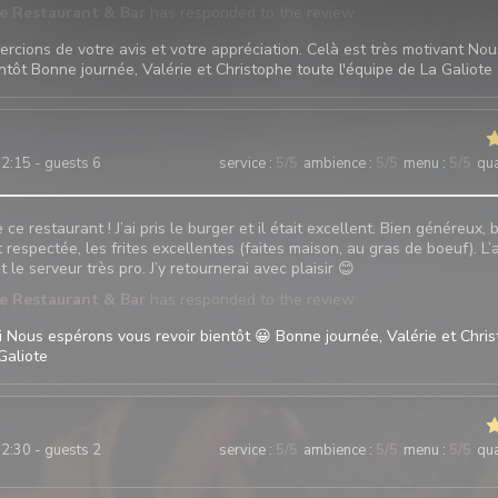
te Restaurant & Bar
has responded to the review
rcions de votre avis et votre appréciation. Celà est très motivant No
ntôt Bonne journée, Valérie et Christophe toute l'équipe de La Galiote
2:15 - guests 6
service
:
5
/5
ambience
:
5
/5
menu
:
5
/5
qua
e restaurant ! J’ai pris le burger et il était excellent. Bien généreux, 
t respectée, les frites excellentes (faites maison, au gras de boeuf). L’a
 le serveur très pro. J’y retournerai avec plaisir 😊
te Restaurant & Bar
has responded to the review
 Nous espérons vous revoir bientôt 😀 Bonne journée, Valérie et Chri
Galiote
2:30 - guests 2
service
:
5
/5
ambience
:
5
/5
menu
:
5
/5
qua