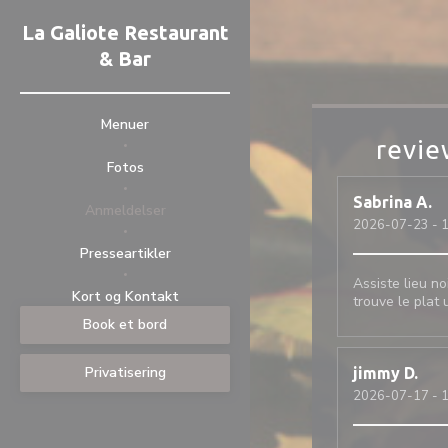
CCookie-styringspanel
La Galiote Restaurant
& Bar
Menuer
revie
Fotos
Sabrina
A
Anmeldelser
2026-07-23
- 1
Presseartikler
Assiste lieu no
((åbner i et nyt vindue))
((åbner i et nyt vindue))
Kort og Kontakt
trouve le plat
Book et bord
Privatisering
jimmy
D
2026-07-17
- 1