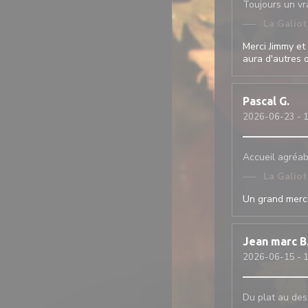
Toujours un vra
La Galio
Merci Jimmy et 
aura d'autres o
Pascal
G
2026-06-23
- 1
Accueil agréabl
La Galio
Un grand merciii
Jean marc
B
2026-06-15
- 1
Du plat au dess