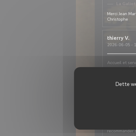
La Galio
Merci Jean Marc
Christophe
thierry
V
2026-06-05
- 1
Accueil et ser
savoureux. N’h
Dette we
Françoise
D
2026-05-22
- 1
1ere fois dans 
Service impecc
légumes très b
recommander s