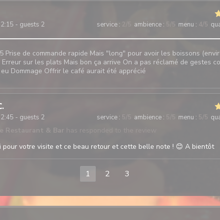
2:15 - guests 2
service
:
2
/5
ambience
:
5
/5
menu
:
4
/5
qua
5 Prise de commande rapide Mais "long" pour avoir les boissons (envir
Erreur sur les plats Mais bon ça arrive On a pas réclamé de gestes 
 eu Dommage Offrir le café aurait été apprécié
C
2:45 - guests 2
service
:
5
/5
ambience
:
5
/5
menu
:
5
/5
qua
te Restaurant & Bar
has responded to the review
pour votre visite et ce beau retour et cette belle note ! 😊 A bientôt
1
2
3