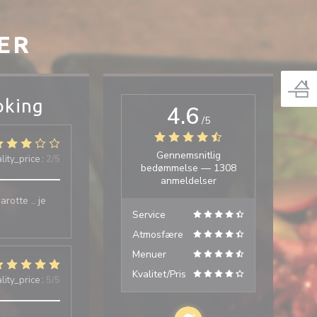
ER
oking
4.6
/5
Gennemsnitlig
lity_price
:
2
/5
bedømmelse —
1308
anmeldelser
rotte .. je
Service
Atmosfære
Menuer
Kvalitet/Pris
lity_price
:
5
/5