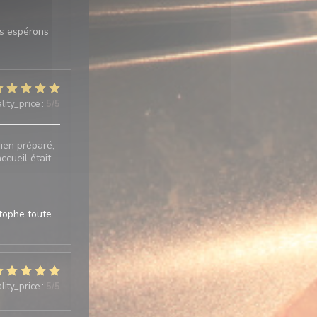
us espérons
lity_price
:
5
/5
bien préparé,
ccueil était
stophe toute
lity_price
:
5
/5