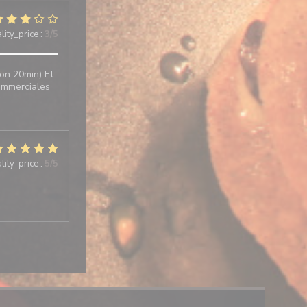
lity_price
:
3
/5
on 20min) Et
commerciales
lity_price
:
5
/5