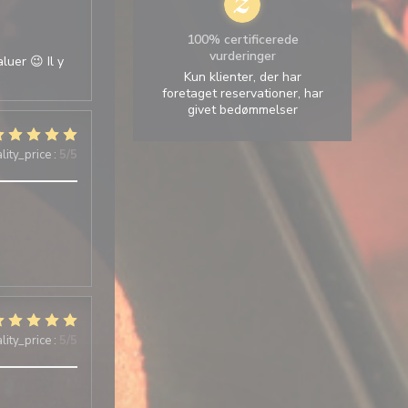
100% certificerede
vurderinger
luer 😉 Il y
Kun klienter, der har
foretaget reservationer, har
givet bedømmelser
lity_price
:
5
/5
lity_price
:
5
/5