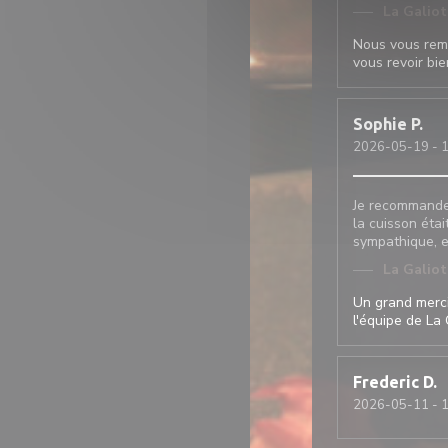
La Galio
Nous vous reme
vous revoir bie
Sophie
P
2026-05-19
- 1
Je recommande c
la cuisson étai
sympathique, et
La Galio
Un grand merci
l'équipe de La 
Frederic
D
2026-05-11
- 1