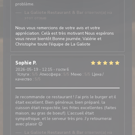
problème.
La Galiote Restaurant & Bar
ответил(а) на
этот отзыв
Nous vous remercions de votre avis et votre
appréciation. Celà est très motivant Nous espérons
vous revoir bientôt Bonne journée, Valérie et
Christophe toute l'équipe de La Galiote
Sophie
P
2026-05-19
- 12:15 - гости 6
Услуги
:
5
/5
Атмосфера
:
5
/5
Меню
:
5
/5
Цена /
качество
:
5
/5
Je recommande ce restaurant ! J’ai pris le burger et il
était excellent. Bien généreux, bien préparé, la
cuisson était respectée, les frites excellentes (faites
maison, au gras de boeuf). L’accueil était
sympathique, et le serveur très pro. J’y retournerai
avec plaisir 😊
La Galiote Restaurant & Bar
ответил(а) на