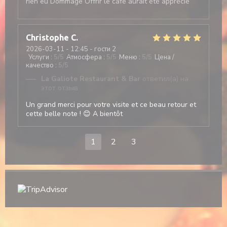
rien eu Dommage Offrir le café aurait été apprécié
Christophe
C
2026-03-11
- 12:45 - гости 2
Услуги
:
5
/5
Атмосфера
:
5
/5
Меню
:
5
/5
Цена /
качество
:
5
/5
La Galiote Restaurant & Bar
ответил(а) на
этот отзыв
Un grand merci pour votre visite et ce beau retour et
cette belle note ! 😊 A bientôt
1
2
3