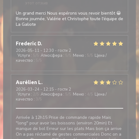
этот отзыв
Un grand merci Nous espérons vous revoir bientôt 😀
Bonne journée, Valérie et Christophe toute l'équipe de
La Galiote
Frederic
D
2026-05-11
- 12:30 - гости 2
Услуги
:
5
/5
Атмосфера
:
5
/5
Меню
:
5
/5
Цена /
качество
:
5
/5
Aurélien
L
2026-03-24
- 12:15 - гости 2
Услуги
:
2
/5
Атмосфера
:
5
/5
Меню
:
4
/5
Цена /
качество
:
3
/5
Arrivée à 12h15 Prise de commande rapide Mais
"long" pour avoir les boissons (environ 20min) Et
manque de bol Erreur sur les plats Mais bon ça arrive
On a pas réclamé de gestes commerciales Donc on a