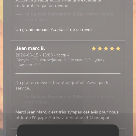
Accueil agréable et convivial une excellente
restauration qui fait revenir
La Galiote Restaurant & Bar
ответил(а) на
этот отзыв
Un grand merciiiiii Au plaisir de se revoir
Jean marc
B
2026-06-15
- 13:00 - гости 4
Услуги
:
5
/5
Атмосфера
:
5
/5
Меню
:
5
/5
Цена /
качество
:
5
/5
Du plat au dessert tout était parfait. Ainsi que le
service.
La Galiote Restaurant & Bar
ответил(а) на
этот отзыв
Merci Jean Marc, c'est très sympas cet avis pour nous
et toute l'équipe A très vite Valérie et Christophe