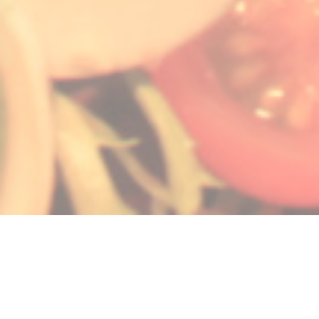
 в новом окне))
ется в новом окне))
(открывается в новом окне))
© 2026 LA GALIOTE RESTAURANT & BAR — ВЕБ-СТРАНИЦА РЕСТОРАНА
((ОТКРЫВАЕТСЯ В НОВОМ ОК
СОЗДАНА
ZENCHEF