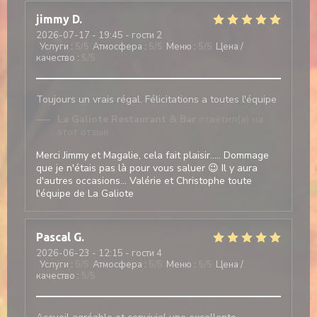
jimmy
D
2026-07-17
- 19:45 - гости 2
Услуги
:
5
/5
Атмосфера
:
5
/5
Меню
:
5
/5
Цена /
качество
:
5
/5
Toujours un vrais régal. Félicitations a toutes l'équipe
La Galiote Restaurant & Bar
ответил(а) на
этот отзыв
Merci Jimmy et Magalie, cela fait plaisir..... Dommage
que je n'étais pas là pour vous saluer 😉 Il y aura
d'autres occasions... Valérie et Christophe toute
l'équipe de La Galiote
Pascal
G
2026-06-23
- 12:15 - гости 4
Услуги
:
5
/5
Атмосфера
:
5
/5
Меню
:
5
/5
Цена /
качество
:
5
/5