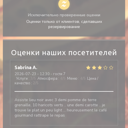
Исключительно проверенные оценки
Оценки только от клиентов, сделавших
резервирование
Оценки наших посетителей
Sabrina
A
2026-07-23
- 12:30 - гости 7
Услуги
:
3
/5
Атмосфера
:
4
/5
Меню
:
4
/5
Цена /
качество
:
2
/5
Assiste lieu noir avec 3 demi pomme de terre
grenaille, 10 haricots verts .. une demi carotte .. je
trouve le plat un peu light … heureusement le café
gourmand rattrape le repas