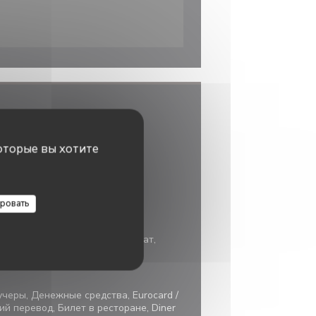
я
оторые вы хотите
ий
сторан
ровать
пповое питание, Частный прокат,
нвалидов
учеры, Денежные средства, Eurocard /
кий перевод, Билет в ресторане, Diner