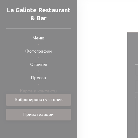
Панель управления cookies
La Galiote Restaurant
& Bar
Меню
Фотографии
Отзывы
Пресса
((открывается в новом окне))
((открывается в новом окне))
Карта и контакты
Забронировать столик
Приватизации