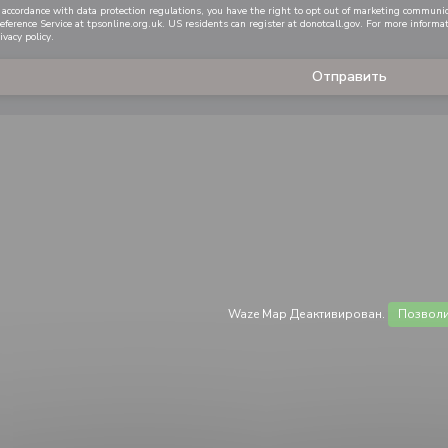
 accordance with data protection regulations, you have the right to opt out of marketing communi
eference Service at
tpsonline.org.uk
. US residents can register at
donotcall.gov
. For more informa
ivacy policy
.
Waze Map Деактивирован.
Позволи