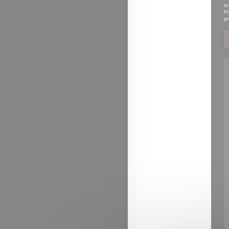
In
Pr
pr