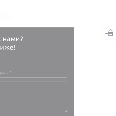
МИ
с нами?
иже!