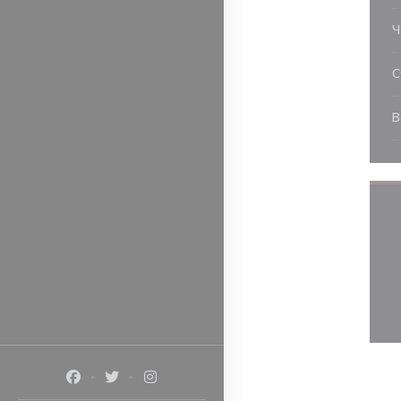
С
В
Facebook ((открывается в новом окне))
Twitter ((открывается в новом окне))
Instagram ((открывается в новом окн