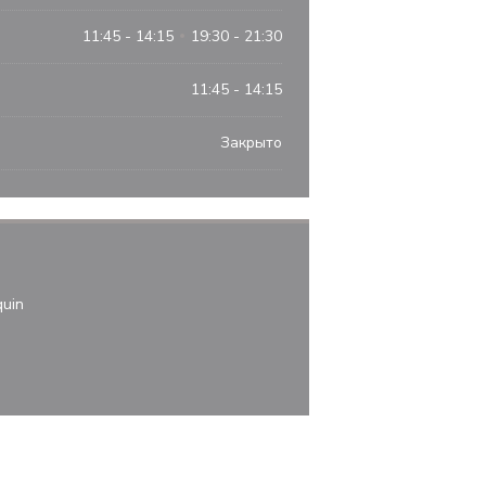
11:45 - 14:15
19:30 - 21:30
•
11:45 - 14:15
Закрыто
((открывается в новом окне))
quin
тся в новом окне))
крывается в новом окне))
ram ((открывается в новом окне))