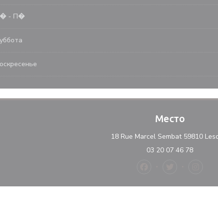
Ч�
-
П�
уббота
оскресенье
Место
18 Rue Marcel Sembat 59810 Les
03 20 07 46 78
Facebook ((открывае
Twitter ((от
Instag
е))