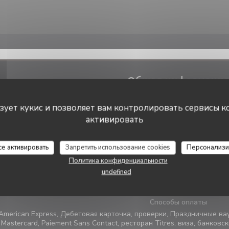
Общая информаци
Кухня
ьзует кукис и позволяет вам контролировать сервисы к
Региональная кухня, Французск
активировать
Тип заведения
La Galiote Restaurant & Bar
Пивной паб, Бар, Традиционный ре
се активировать
Запретить использование cookies
Персонализи
Политика конфиденциальности
Услуги
undefined
Семинары и банкеты, Приемная, Летняя терраса, семинар, Гру
Бесплатная парковка, Доступ для и
Способы оплаты
American Express, Дебетовая карточка, проверки, Праздничные ва
Mastercard, Paiement Sans Contact, ресторан Titres, виза, банковс