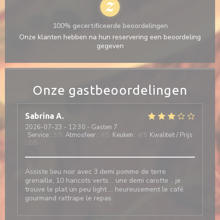
100% gecertificeerde beoordelingen
Onze klanten hebben na hun reservering een beoordeling
gegeven
Onze gastbeoordelingen
Sabrina
A
2026-07-23
- 12:30 - Gasten 7
Service
:
3
/5
Atmosfeer
:
4
/5
Keuken
:
4
/5
Kwaliteit / Prijs
:
2
/5
Assiste lieu noir avec 3 demi pomme de terre
grenaille, 10 haricots verts .. une demi carotte .. je
trouve le plat un peu light … heureusement le café
gourmand rattrape le repas