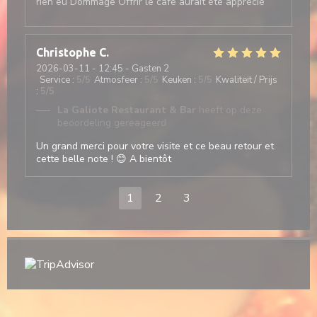
rien eu Dommage Offrir le café aurait été apprécié
Christophe
C
2026-03-11
- 12:45 - Gasten 2
Service
:
5
/5
Atmosfeer
:
5
/5
Keuken
:
5
/5
Kwaliteit / Prijs
:
5
/5
La Galiote Restaurant & Bar
heeft op deze
beoordeling gereageerd
Un grand merci pour votre visite et ce beau retour et
cette belle note ! 😊 A bientôt
1
2
3