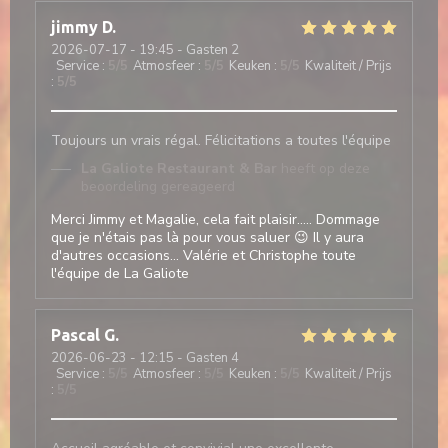
jimmy
D
2026-07-17
- 19:45 - Gasten 2
Service
:
5
/5
Atmosfeer
:
5
/5
Keuken
:
5
/5
Kwaliteit / Prijs
:
5
/5
Toujours un vrais régal. Félicitations a toutes l'équipe
La Galiote Restaurant & Bar
heeft op deze
beoordeling gereageerd
Merci Jimmy et Magalie, cela fait plaisir..... Dommage
que je n'étais pas là pour vous saluer 😉 Il y aura
d'autres occasions... Valérie et Christophe toute
l'équipe de La Galiote
Pascal
G
2026-06-23
- 12:15 - Gasten 4
Service
:
5
/5
Atmosfeer
:
5
/5
Keuken
:
5
/5
Kwaliteit / Prijs
:
5
/5