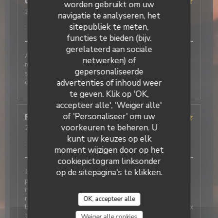
thierry
V
worden gebruikt om uw
2026-06-05
- 12:30 - Gasten 2
navigatie te analyseren, het
Service
:
5
/5
Atmosfeer
:
5
/5
Keuken
:
5
/5
Kwaliteit / Prijs
sitepubliek te meten,
:
5
/5
functies te bieden (bijv.
gerelateerd aan sociale
Accueil et service au top Nous avons passés un bon
netwerken) of
moment autour de nos plats et desserts très
gepersonaliseerde
La Galiote Restaurant & Bar
savoureux. N’hésitez pas à réserver pour votre
déjeuner
advertenties of inhoud weer
te geven. Klik op 'OK,
accepteer alle', 'Weiger alle'
of 'Personaliseer' om uw
Françoise
D
voorkeuren te beheren. U
2026-05-22
- 12:00 - Gasten 7
Service
:
5
/5
Atmosfeer
:
5
/5
Keuken
:
5
/5
Kwaliteit / Prijs
kunt uw keuzes op elk
:
5
/5
moment wijzigen door op het
cookiepictogram linksonder
op de sitepagina's te klikken.
1ere fois dans ce restaurant et l avis des 6 autres
personnes avec moi est très positif Très bien. Service
impeccable, respect des demandes lors de l
réservation, amabilité, très bon repas, légumes très
OK, accepteer alle
bien cuisinés en accompagnement , raport qualité-prix
très corrects. Restaurant à recommander sans
Weiger alle cookies