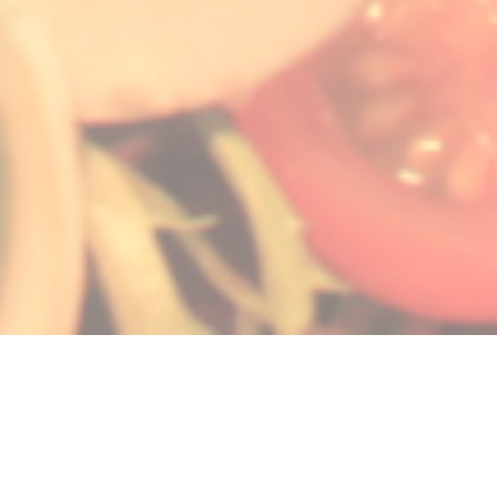
nieuw venster))
een nieuw venster))
pent in een nieuw venster))
© 2026 LA GALIOTE RESTAURANT & BAR — RESTAURANT WEBSITE
((OPENT IN EEN NIEUW V
GECREËERD DOOR
ZENCHEF