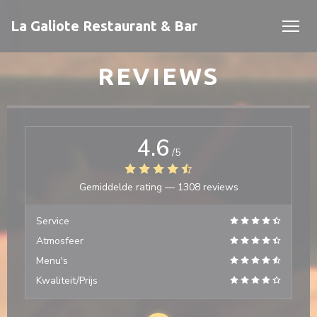
Cookies beheer paneel
La Galiote Restaurant & Bar
REVIEWS
4.6
/5
Gemiddelde rating —
1308 reviews
 venster))
 venster))
Service
Atmosfeer
Menu's
Kwaliteit/Prijs