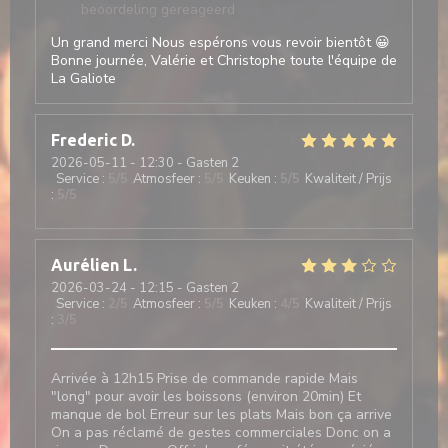
beoordeling gereageerd
Un grand merci Nous espérons vous revoir bientôt 😀
Bonne journée, Valérie et Christophe toute l'équipe de
La Galiote
Frederic
D
2026-05-11
- 12:30 - Gasten 2
Service
:
5
/5
Atmosfeer
:
5
/5
Keuken
:
5
/5
Kwaliteit / Prijs
:
5
/5
Aurélien
L
2026-03-24
- 12:15 - Gasten 2
Service
:
2
/5
Atmosfeer
:
5
/5
Keuken
:
4
/5
Kwaliteit / Prijs
:
3
/5
Arrivée à 12h15 Prise de commande rapide Mais
"long" pour avoir les boissons (environ 20min) Et
manque de bol Erreur sur les plats Mais bon ça arrive
On a pas réclamé de gestes commerciales Donc on a