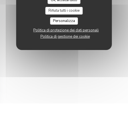
Ok, accetta tutto
Rifiuta tutti i cookie
Personalizza
Politica di protezione dei dati personali
Politica di gestione dei cookie
 finestra))
nuova finestra))
pre una nuova finestra))