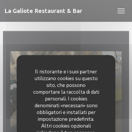
Personalizzazione delle tue scelte sui cookie
La Galiote Restaurant & Bar
Il ristorante e i suoi partner
utilizzano cookies su questo
estra))
estra))
sito, che possono
comportare la raccolta di dati
personali. I cookies
denominati «necessari» sono
obbligatori e installati per
impostazione predefinita.
Altri cookies opzionali