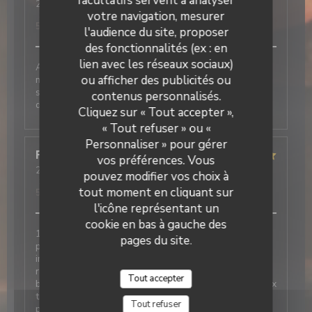
facultatifs servent à analyser
2026-06-05
- 12:30 - Couverts 2
votre navigation, mesurer
Service
:
5
/5
Ambiance
:
5
/5
Cuisine
:
5
/5
Qualité / Prix
:
5
/5
l'audience du site, proposer
des fonctionnalités (ex : en
lien avec les réseaux sociaux)
Accueil et service au top Nous avons passés un bon
ou afficher des publicités ou
moment autour de nos plats et desserts très
savoureux. N’hésitez pas à réserver pour votre
contenus personnalisés.
La Galiote Restaurant & Bar
déjeuner
Cliquez sur « Tout accepter »,
« Tout refuser » ou «
Personnaliser » pour gérer
Françoise
D
vos préférences. Vous
2026-05-22
- 12:00 - Couverts 7
pouvez modifier vos choix à
Service
:
5
/5
Ambiance
:
5
/5
Cuisine
:
5
/5
Qualité / Prix
:
tout moment en cliquant sur
5
/5
l'icône représentant un
cookie en bas à gauche des
1ere fois dans ce restaurant et l avis des 6 autres
pages du site.
personnes avec moi est très positif Très bien. Service
impeccable, respect des demandes lors de l
réservation, amabilité, très bon repas, légumes très
Tout accepter
bien cuisinés en accompagnement , raport qualité-prix
très corrects. Restaurant à recommander sans
Tout refuser
problème.