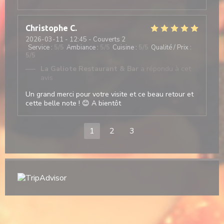
Christophe
C
2026-03-11
- 12:45 - Couverts 2
Service
:
5
/5
Ambiance
:
5
/5
Cuisine
:
5
/5
Qualité / Prix
:
5
/5
La Galiote Restaurant & Bar
a répondu à cet
avis
Un grand merci pour votre visite et ce beau retour et
cette belle note ! 😊 A bientôt
1
2
3