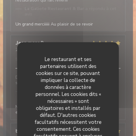
restauration qui fait revenir
La Galiote Restaurant & Bar
a répondu à cet
avis
Un grand merciiiiii Au plaisir de se revoir
Jean marc
B
2026-06-15
- 13:00 - Couverts 4
Service
:
5
/5
Ambiance
:
5
/5
Cuisine
:
5
/5
Qualité / Prix
:
Le restaurant et ses
5
/5
partenaires utilisent des
cookies sur ce site, pouvant
Du plat au dessert tout était parfait. Ainsi que le
impliquer la collecte de
service.
données à caractère
La Galiote Restaurant & Bar
a répondu à cet
personnel. Les cookies dits «
avis
nécessaires » sont
Merci Jean Marc, c'est très sympas cet avis pour nous
obligatoires et installés par
et toute l'équipe A très vite Valérie et Christophe
défaut. D'autres cookies
facultatifs nécessitent votre
consentement. Ces cookies
thierry
V