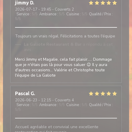
jimmy
D
2026-07-17
- 19:45 - Couverts 2
Service
:
5
/5
Ambiance
:
5
/5
Cuisine
:
5
/5
Qualité / Prix
:
5
/5
Toujours un vrais régal. Félicitations a toutes l'équipe
La Galiote Restaurant & Bar
a répondu à cet
avis
Merci Jimmy et Magalie, cela fait plaisir..... Dommage
que je n'étais pas là pour vous saluer 😉 Il y aura
d'autres occasions... Valérie et Christophe toute
l'équipe de La Galiote
Pascal
G
2026-06-23
- 12:15 - Couverts 4
Service
:
5
/5
Ambiance
:
5
/5
Cuisine
:
5
/5
Qualité / Prix
:
5
/5
Accueil agréable et convivial une excellente