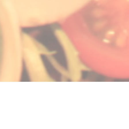
velle fenêtre))
 nouvelle fenêtre))
uvre une nouvelle fenêtre))
© 2026 LA GALIOTE RESTAURANT & BAR — CRÉATION DE SITE INTERNET
((OUVRE UNE NOUVELLE 
RESTAURANT AVEC
ZENCHEF