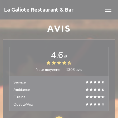
Personnalisation de vos choix en matière de cookies
La Galiote Restaurant & Bar
AVIS
4.6
/5
Note moyenne —
1308 avis
velle fenêtre))
Service
 fenêtre))
Ambiance
Cuisine
Qualité/Prix