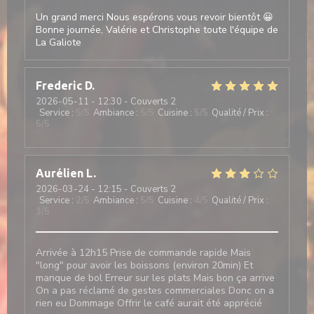
Un grand merci Nous espérons vous revoir bientôt 😀
Bonne journée, Valérie et Christophe toute l'équipe de
La Galiote
Frederic
D
2026-05-11
- 12:30 - Couverts 2
Service
:
5
/5
Ambiance
:
5
/5
Cuisine
:
5
/5
Qualité / Prix
:
5
/5
Aurélien
L
2026-03-24
- 12:15 - Couverts 2
Service
:
2
/5
Ambiance
:
5
/5
Cuisine
:
4
/5
Qualité / Prix
:
3
/5
Arrivée à 12h15 Prise de commande rapide Mais
"long" pour avoir les boissons (environ 20min) Et
manque de bol Erreur sur les plats Mais bon ça arrive
On a pas réclamé de gestes commerciales Donc on a
rien eu Dommage Offrir le café aurait été apprécié