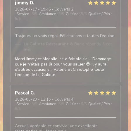
jimmy
D
2026-07-17
- 19:45 - Couverts 2
Service
:
5
/5
Ambiance
:
5
/5
Cuisine
:
5
/5
Qualité / Prix
:
5
/5
Toujours un vrais régal. Félicitations a toutes l'équipe
La Galiote Restaurant & Bar
a répondu à cet
avis
Merci Jimmy et Magalie, cela fait plaisir..... Dommage
que je n'étais pas là pour vous saluer 😉 Il y aura
d'autres occasions... Valérie et Christophe toute
l'équipe de La Galiote
Pascal
G
2026-06-23
- 12:15 - Couverts 4
Service
:
5
/5
Ambiance
:
5
/5
Cuisine
:
5
/5
Qualité / Prix
:
5
/5
Accueil agréable et convivial une excellente