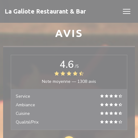
Personnalisation de vos choix en matière de cookies
La Galiote Restaurant & Bar
AVIS
4.6
/5
Note moyenne —
1308 avis
velle fenêtre))
Service
 fenêtre))
Ambiance
Cuisine
Qualité/Prix