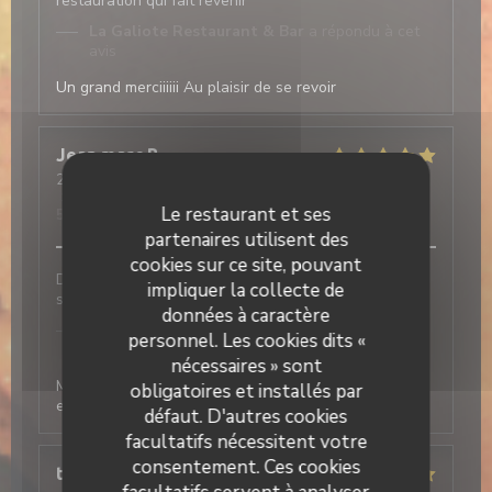
restauration qui fait revenir
La Galiote Restaurant & Bar
a répondu à cet
avis
Un grand merciiiiii Au plaisir de se revoir
Jean marc
B
2026-06-15
- 13:00 - Couverts 4
Service
:
5
/5
Ambiance
:
5
/5
Cuisine
:
5
/5
Qualité / Prix
:
Le restaurant et ses
5
/5
partenaires utilisent des
cookies sur ce site, pouvant
Du plat au dessert tout était parfait. Ainsi que le
impliquer la collecte de
service.
données à caractère
La Galiote Restaurant & Bar
a répondu à cet
personnel. Les cookies dits «
avis
nécessaires » sont
Merci Jean Marc, c'est très sympas cet avis pour nous
obligatoires et installés par
et toute l'équipe A très vite Valérie et Christophe
défaut. D'autres cookies
facultatifs nécessitent votre
consentement. Ces cookies
thierry
V