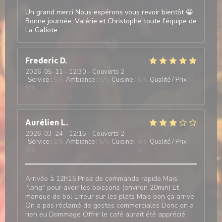
Un grand merci Nous espérons vous revoir bientôt 😀
Bonne journée, Valérie et Christophe toute l'équipe de
La Galiote
Frederic
D
2026-05-11
- 12:30 - Couverts 2
Service
:
5
/5
Ambiance
:
5
/5
Cuisine
:
5
/5
Qualité / Prix
:
5
/5
Aurélien
L
2026-03-24
- 12:15 - Couverts 2
Service
:
2
/5
Ambiance
:
5
/5
Cuisine
:
4
/5
Qualité / Prix
:
3
/5
Arrivée à 12h15 Prise de commande rapide Mais
"long" pour avoir les boissons (environ 20min) Et
manque de bol Erreur sur les plats Mais bon ça arrive
On a pas réclamé de gestes commerciales Donc on a
rien eu Dommage Offrir le café aurait été apprécié