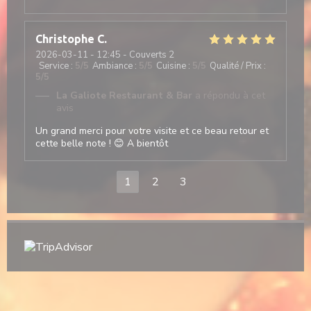
Christophe
C
2026-03-11
- 12:45 - Couverts 2
Service
:
5
/5
Ambiance
:
5
/5
Cuisine
:
5
/5
Qualité / Prix
:
5
/5
La Galiote Restaurant & Bar
a répondu à cet
avis
Un grand merci pour votre visite et ce beau retour et
cette belle note ! 😊 A bientôt
1
2
3