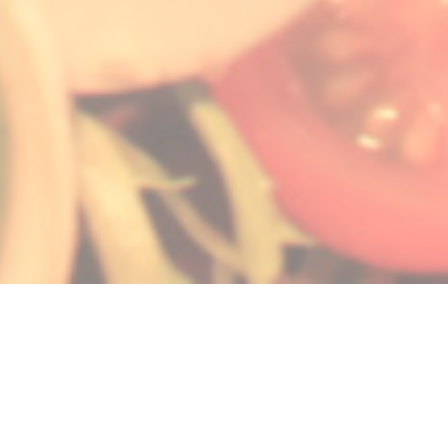
velle fenêtre))
 nouvelle fenêtre))
uvre une nouvelle fenêtre))
© 2026 LA GALIOTE RESTAURANT & BAR — CRÉATION DE SITE INTERNET
((OUVRE UNE NOUVELLE 
RESTAURANT AVEC
ZENCHEF