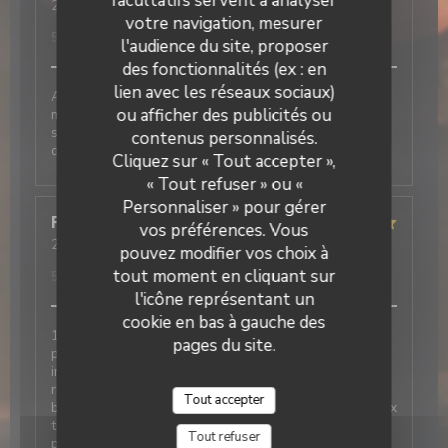
facultatifs servent à analyser
2026-06-05
- 12:30 - Couverts 2
votre navigation, mesurer
Service
:
5
/5
Ambiance
:
5
/5
Cuisine
:
5
/5
Qualité / Prix
:
5
/5
l'audience du site, proposer
des fonctionnalités (ex : en
lien avec les réseaux sociaux)
Accueil et service au top Nous avons passés un bon
ou afficher des publicités ou
moment autour de nos plats et desserts très
savoureux. N’hésitez pas à réserver pour votre
contenus personnalisés.
La Galiote Restaurant & Bar
déjeuner
Cliquez sur « Tout accepter »,
« Tout refuser » ou «
Personnaliser » pour gérer
Françoise
D
vos préférences. Vous
2026-05-22
- 12:00 - Couverts 7
pouvez modifier vos choix à
Service
:
5
/5
Ambiance
:
5
/5
Cuisine
:
5
/5
Qualité / Prix
:
tout moment en cliquant sur
5
/5
l'icône représentant un
cookie en bas à gauche des
1ere fois dans ce restaurant et l avis des 6 autres
pages du site.
personnes avec moi est très positif Très bien. Service
impeccable, respect des demandes lors de l
réservation, amabilité, très bon repas, légumes très
Tout accepter
bien cuisinés en accompagnement , raport qualité-prix
très corrects. Restaurant à recommander sans
Tout refuser
problème.