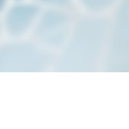
a janela))
 nova janela))
bre numa nova janela))
© 2026 LA GALIOTE RESTAURANT & BAR — WEBSITE DO RESTAURANTE
((ABRE NUMA NOVA JANELA))
CRIADO POR
ZENCHEF
((ABRE NUMA NOVA JANELA))
AVISO LEGAL