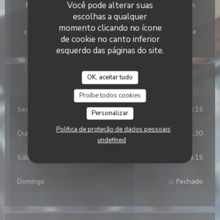
Você pode alterar suas
férias, Dinheiro, Eurocard/Mastercard, Pagamento sem
contato, Títulos de restaurante, Visa, Transferência
escolhas a qualquer
bancária, Ticket Restaurante, Diner Club, Ordem de
momento clicando no ícone
compra, Maestro, Diners Club, Proton, Union Pay, Apple
de cookie no canto inferior
Pay, Sem contato, Pagamento móvel
esquerdo das páginas do site.
OK, aceitar tudo
Horário de abertura
Proíbe todos cookies
Seg
-
Qua
11:45 - 14:15
Personalizar
Política de proteção de dados pessoais
Qui
-
Sex
11:45 - 14:15
19:30 - 21:30
•
undefined
Sábado
11:45 - 14:15
Domingo
Fechado