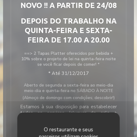
NOVO !! A PARTIR DE 24/08
DEPOIS DO TRABALHO NA
QUINTA-FEIRA E SEXTA-
FEIRA DE 17.00 A 20.00
==> 2 Tapas Platter oferecidos por bebida +
10% sobre o projeto de lei na quinta-feira noite
se você ficar depois de comer! *
* Até 31/12/2017
Aberto de segunda a sexta-feira ao meio-dia
meio-dia e quinta-feira no SÁBADO À NOITE
(Almoço de domingo com condições; descobrir!)
Estamos à sua disposição para estabelecer
todos os serviços (aluguer de sala +
refeições) de acordo com seus desejos, de
10 a 110 pessoas -
Contacte-nos
O restaurante e seus
Localizado perto do Estádio P. Mauroy e 4
parceiros utilizam cookies