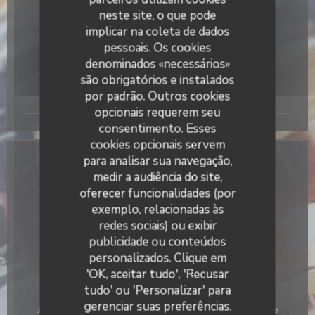
municípios, perto do parque da Haute Borne,
neste site, o que pode
Synergy Park, e CRT Lesquin. Com a sua
implicar na coleta de dados
localização estratégica e seu grande parque
pessoais. Os cookies
de estacionamento). No verão, desfrutar do
denominados «necessários»
nosso terraço enorme!
são obrigatórios e instalados
por padrão. Outros cookies
opcionais requerem seu
consentimento. Esses
cookies opcionais servem
para analisar sua navegação,
Informações gerais
medir a audiência do site,
oferecer funcionalidades (por
Tipo de empresa
exemplo, relacionadas às
Restaurante Tradicional
redes sociais) ou exibir
Serviços
publicidade ou conteúdos
La Galiote Restaurant & Bar
Privatização, Acesso para pessoas com mobilidade
personalizados. Clique em
reduzida
'OK, aceitar tudo', 'Recusar
tudo' ou 'Personalizar' para
Métodos de pagamento
gerenciar suas preferências.
American Express, Cartão Azul, Cheques, Cheques de