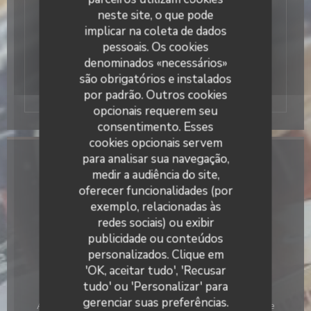
municípios, perto do parque da Haute Borne,
neste site, o que pode
Synergy Park, e CRT Lesquin. Com a sua
implicar na coleta de dados
localização estratégica e seu grande parque
pessoais. Os cookies
de estacionamento). No verão, desfrutar do
denominados «necessários»
nosso terraço enorme!
são obrigatórios e instalados
por padrão. Outros cookies
opcionais requerem seu
consentimento. Esses
cookies opcionais servem
para analisar sua navegação,
Informações gerais
medir a audiência do site,
oferecer funcionalidades (por
Tipo de empresa
exemplo, relacionadas às
Restaurante Tradicional
redes sociais) ou exibir
Serviços
publicidade ou conteúdos
La Galiote Restaurant & Bar
Privatização, Acesso para pessoas com mobilidade
personalizados. Clique em
reduzida
'OK, aceitar tudo', 'Recusar
tudo' ou 'Personalizar' para
Métodos de pagamento
gerenciar suas preferências.
American Express, Cartão Azul, Cheques, Cheques de