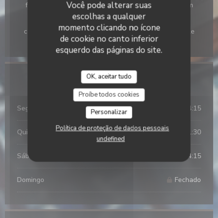
Você pode alterar suas
férias, Dinheiro, Eurocard/Mastercard, Pagamento sem
contato, Títulos de restaurante, Visa, Transferência
escolhas a qualquer
bancária, Ticket Restaurante, Diner Club, Ordem de
momento clicando no ícone
compra, Maestro, Diners Club, Proton, Union Pay, Apple
de cookie no canto inferior
Pay, Sem contato, Pagamento móvel
esquerdo das páginas do site.
OK, aceitar tudo
Horário de abertura
Proíbe todos cookies
Seg
-
Qua
11:45 - 14:15
Personalizar
Política de proteção de dados pessoais
Qui
-
Sex
11:45 - 14:15
19:30 - 21:30
•
undefined
Sábado
11:45 - 14:15
Domingo
Fechado