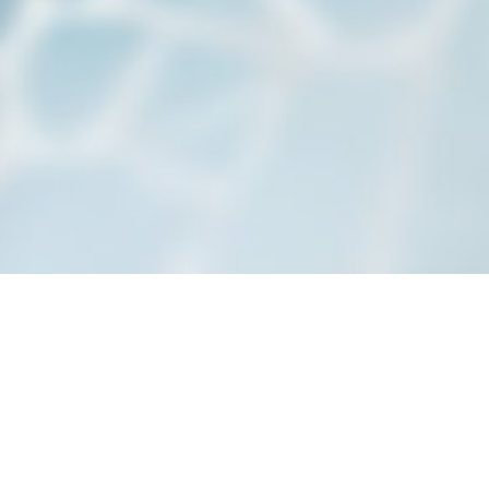
a janela))
 nova janela))
bre numa nova janela))
© 2026 LA GALIOTE RESTAURANT & BAR — WEBSITE DO RESTAURANTE
((ABRE NUMA NOVA JANELA))
CRIADO POR
ZENCHEF
((ABRE NUMA NOVA JANELA))
AVISO LEGAL