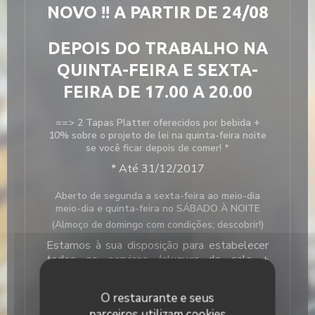
NOVO !! A PARTIR DE 24/08
DEPOIS DO TRABALHO NA
QUINTA-FEIRA E SEXTA-
FEIRA DE 17.00 A 20.00
==> 2 Tapas Platter oferecidos por bebida +
10% sobre o projeto de lei na quinta-feira noite
se você ficar depois de comer! *
* Até 31/12/2017
Aberto de segunda a sexta-feira ao meio-dia
meio-dia e quinta-feira no SÁBADO À NOITE
(Almoço de domingo com condições; descobrir!)
Estamos à sua disposição para estabelecer
todos os serviços (aluguer de sala +
refeições) de acordo com seus desejos, de
10 a 110 pessoas -
Contacte-nos
O restaurante e seus
Localizado perto do Estádio P. Mauroy e 4
parceiros utilizam cookies