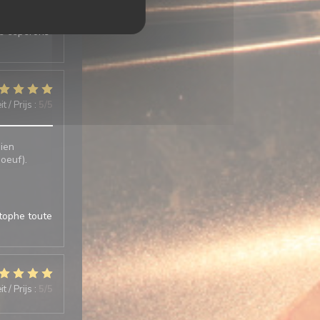
us espérons
t / Prijs
:
5
/5
bien
boeuf).
stophe toute
t / Prijs
:
5
/5