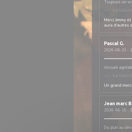
Toujours un vra
La Galio
Merci Jimmy et 
aura d'autres o
Pascal
G
2026-06-23
- 1
Accueil agréabl
La Galio
Un grand merciii
Jean marc
B
2026-06-15
- 1
Du plat au dess