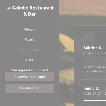
Cookies beheer paneel
La Galiote Restaurant
& Bar
Menu's
Foto's
Sabrina
A
Beoordelingen
2026-07-23
- 1
Pers
Assiste lieu no
((opent in een nieuw venster))
((opent in een nieuw venster))
Plattegrond en Contact
trouve le plat
Reserveer een tafel
Privatisering
jimmy
D
2026-07-17
- 1