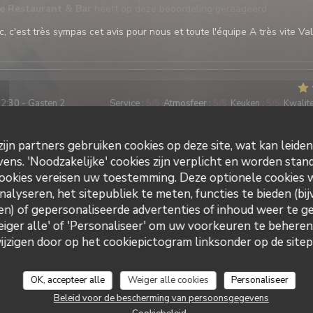
te Restaurant & Bar
heeft op deze beoordeling gereageerd
, c'est très sympas cet avis pour nous et toute l'équipe A très vite Val
2:30 - Gasten 2
Service
:
5
/5
Atmosfeer
:
5
/5
Keuken
:
5
/5
Kwalitei
ijn partners gebruiken cookies op deze site, wat kan leide
vice au top Nous avons passés un bon moment autour de nos plats et 
. N’hésitez pas à réserver pour votre déjeuner
ns. 'Noodzakelijke' cookies zijn verplicht en worden stand
ookies vereisen uw toestemming. Deze optionele cookies
nalyseren, het sitepubliek te meten, functies te bieden (bij
n) of gepersonaliseerde advertenties of inhoud weer te ge
2:00 - Gasten 7
Service
:
5
/5
Atmosfeer
:
5
/5
Keuken
:
5
/5
Kwalitei
Weiger alle' of 'Personaliseer' om uw voorkeuren te behere
La Galiote Restaurant & Bar
zigen door op het cookiepictogram linksonder op de sitepa
ce restaurant et l avis des 6 autres personnes avec moi est très positi
able, respect des demandes lors de l réservation, amabilité, très bon 
OK, accepteer alle
Weiger alle cookies
Personaliseer
ien cuisinés en accompagnement , raport qualité-prix très corrects. R
Beleid voor de bescherming van persoonsgegevens
ans problème.