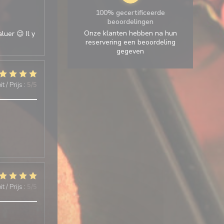
100% gecertificeerde
beoordelingen
Onze klanten hebben na hun
luer 😉 Il y
reservering een beoordeling
gegeven
t / Prijs
:
5
/5
t / Prijs
:
5
/5