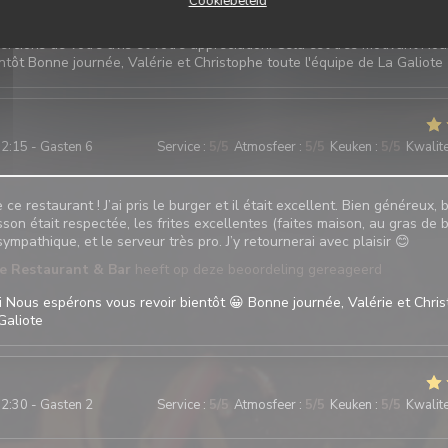
Cookiebeleid
te Restaurant & Bar
heeft op deze beoordeling gereageerd
rcions de votre avis et votre appréciation. Celà est très motivant No
ntôt Bonne journée, Valérie et Christophe toute l'équipe de La Galiote
2:15 - Gasten 6
Service
:
5
/5
Atmosfeer
:
5
/5
Keuken
:
5
/5
Kwalitei
e restaurant ! J’ai pris le burger et il était excellent. Bien généreux, 
sson était respectée, les frites excellentes (faites maison, au gras de 
 sympathique, et le serveur très pro. J’y retournerai avec plaisir 😊
te Restaurant & Bar
heeft op deze beoordeling gereageerd
 Nous espérons vous revoir bientôt 😀 Bonne journée, Valérie et Chri
Galiote
2:30 - Gasten 2
Service
:
5
/5
Atmosfeer
:
5
/5
Keuken
:
5
/5
Kwalitei