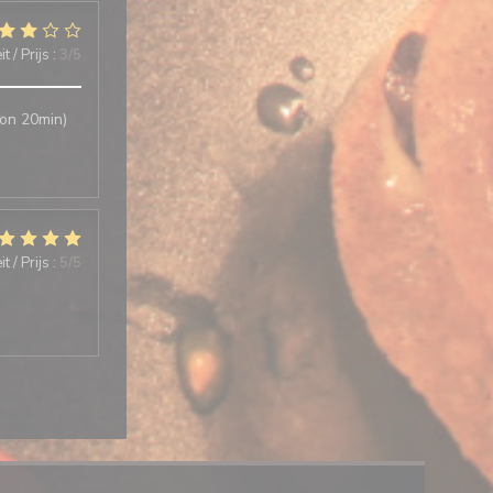
t / Prijs
:
3
/5
ron 20min)
t / Prijs
:
5
/5