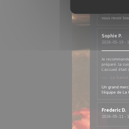
La Galio
Nous vous reme
vous revoir bie
Sophie
P
2026-05-19
- 1
Je recommande c
préparé, la cui
L’accueil était
La Galio
Un grand merci
l'équipe de La 
Frederic
D
2026-05-11
- 1