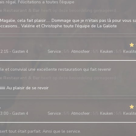
is régal. Félicitations a toutes l'équipe
te Restaurant & Bar
heeft op deze beoordeling gereageerd
Magalie, cela fait plaisir..... Dommage que je n'étais pas là pour vous sa
ccasions... Valérie et Christophe toute l'équipe de La Galiote
2:15 - Gasten 4
Service
:
5
/5
Atmosfeer
:
5
/5
Keuken
:
5
/5
Kwalitei
e et convivial une excellente restauration qui fait revenir
te Restaurant & Bar
heeft op deze beoordeling gereageerd
iii Au plaisir de se revoir
3:00 - Gasten 4
Service
:
5
/5
Atmosfeer
:
5
/5
Keuken
:
5
/5
Kwalitei
ert tout était parfait. Ainsi que le service.