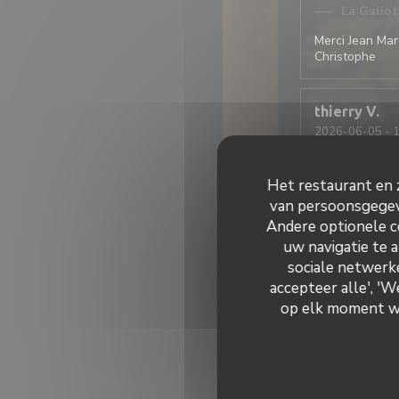
La Galio
Merci Jean Marc
Christophe
thierry
V
2026-06-05
- 1
Het restaurant en z
Accueil et ser
très savoureux
van persoonsgegeve
Andere optionele c
uw navigatie te a
Françoise
D
sociale netwerke
2026-05-22
- 1
accepteer alle', '
op elk moment wij
1ere fois dans 
Service impecc
légumes très b
recommander s