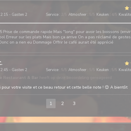
2:15 - Gasten 2
Service
:
2
/5
Atmosfeer
:
5
/5
Keuken
:
4
/5
Kwalitei
5 Prise de commande rapide Mais "long" pour avoir les boissons (envi
ol Erreur sur les plats Mais bon ça arrive On a pas réclamé de gestes
onc on a rien eu Dommage Offrir le café aurait été apprécié
C
2:45 - Gasten 2
Service
:
5
/5
Atmosfeer
:
5
/5
Keuken
:
5
/5
Kwalitei
te Restaurant & Bar
heeft op deze beoordeling gereageerd
pour votre visite et ce beau retour et cette belle note ! 😊 A bientôt
1
2
3