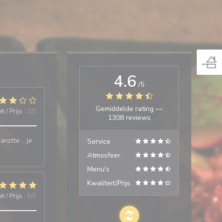
4.6
/5
Gemiddelde rating —
t / Prijs
:
2
/5
1308 reviews
rotte .. je
Service
Atmosfeer
Menu's
Kwaliteit/Prijs
t / Prijs
:
5
/5