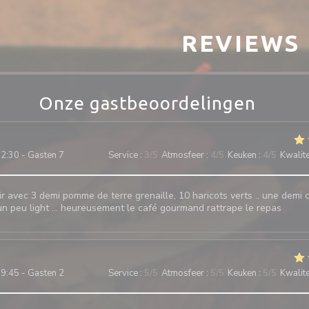
REVIEWS
Onze gastbeoordelingen
2:30 - Gasten 7
Service
:
3
/5
Atmosfeer
:
4
/5
Keuken
:
4
/5
Kwalitei
ir avec 3 demi pomme de terre grenaille, 10 haricots verts .. une demi ca
 un peu light … heureusement le café gourmand rattrape le repas
9:45 - Gasten 2
Service
:
5
/5
Atmosfeer
:
5
/5
Keuken
:
5
/5
Kwalitei