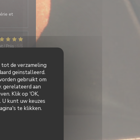
érie et
t / Prijs
:
5
/5
n tot de verzameling
desserts
aard geïnstalleerd.
 worden gebruikt om
v. gerelateerd aan
ven. Klik op 'OK,
t / Prijs
:
5
/5
n. U kunt uw keuzes
gina's te klikken.
f Très bien.
repas,
estaurant à