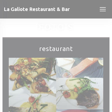
Cookies beheer paneel
La Galiote Restaurant & Bar
FOTO'S
restaurant
 venster))
 venster))