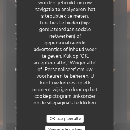
thierry
V
worden gebruikt om uw
2026-06-05
- 12:30 - Gasten 2
navigatie te analyseren, het
Service
:
5
/5
Atmosfeer
:
5
/5
Keuken
:
5
/5
Kwaliteit / Prijs
sitepubliek te meten,
:
5
/5
functies te bieden (bijv.
gerelateerd aan sociale
Accueil et service au top Nous avons passés un bon
netwerken) of
moment autour de nos plats et desserts très
gepersonaliseerde
La Galiote Restaurant & Bar
savoureux. N’hésitez pas à réserver pour votre
déjeuner
advertenties of inhoud weer
te geven. Klik op 'OK,
accepteer alle', 'Weiger alle'
of 'Personaliseer' om uw
Françoise
D
voorkeuren te beheren. U
2026-05-22
- 12:00 - Gasten 7
Service
:
5
/5
Atmosfeer
:
5
/5
Keuken
:
5
/5
Kwaliteit / Prijs
kunt uw keuzes op elk
:
5
/5
moment wijzigen door op het
cookiepictogram linksonder
op de sitepagina's te klikken.
1ere fois dans ce restaurant et l avis des 6 autres
personnes avec moi est très positif Très bien. Service
impeccable, respect des demandes lors de l
réservation, amabilité, très bon repas, légumes très
OK, accepteer alle
bien cuisinés en accompagnement , raport qualité-prix
très corrects. Restaurant à recommander sans
Weiger alle cookies