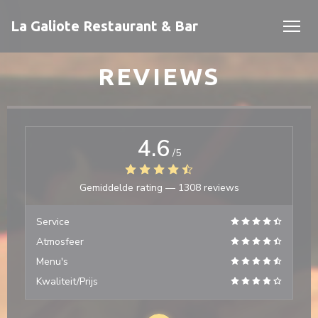
Cookies beheer paneel
La Galiote Restaurant & Bar
REVIEWS
4.6
/5
Gemiddelde rating —
1308 reviews
 venster))
 venster))
Service
Atmosfeer
Menu's
Kwaliteit/Prijs