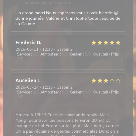
beoordeling gereageerd
Un grand merci Nous espérons vous revoir bientôt 😀
Bonne journée, Valérie et Christophe toute l'équipe de
La Galiote
Frederic
D
2026-05-11
- 12:30 - Gasten 2
Service
:
5
/5
Atmosfeer
:
5
/5
Keuken
:
5
/5
Kwaliteit / Prijs
:
5
/5
Aurélien
L
2026-03-24
- 12:15 - Gasten 2
Service
:
2
/5
Atmosfeer
:
5
/5
Keuken
:
4
/5
Kwaliteit / Prijs
:
3
/5
Arrivée à 12h15 Prise de commande rapide Mais
"long" pour avoir les boissons (environ 20min) Et
manque de bol Erreur sur les plats Mais bon ça arrive
On a pas réclamé de gestes commerciales Donc on a