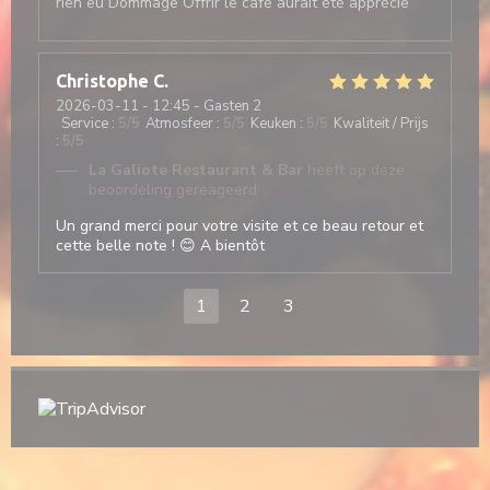
rien eu Dommage Offrir le café aurait été apprécié
Christophe
C
2026-03-11
- 12:45 - Gasten 2
Service
:
5
/5
Atmosfeer
:
5
/5
Keuken
:
5
/5
Kwaliteit / Prijs
:
5
/5
La Galiote Restaurant & Bar
heeft op deze
beoordeling gereageerd
Un grand merci pour votre visite et ce beau retour et
cette belle note ! 😊 A bientôt
1
2
3