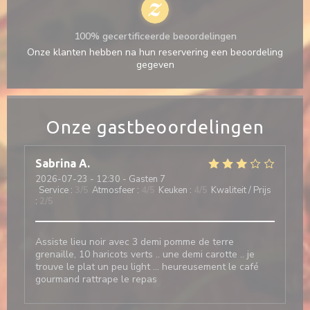
100% gecertificeerde beoordelingen
Onze klanten hebben na hun reservering een beoordeling
gegeven
Onze gastbeoordelingen
Sabrina
A
2026-07-23
- 12:30 - Gasten 7
Service
:
3
/5
Atmosfeer
:
4
/5
Keuken
:
4
/5
Kwaliteit / Prijs
:
2
/5
Assiste lieu noir avec 3 demi pomme de terre
grenaille, 10 haricots verts .. une demi carotte .. je
trouve le plat un peu light … heureusement le café
gourmand rattrape le repas