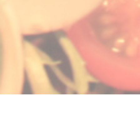
nieuw venster))
een nieuw venster))
pent in een nieuw venster))
© 2026 LA GALIOTE RESTAURANT & BAR — RESTAURANT WEBSITE
((OPENT IN EEN NIEUW V
GECREËERD DOOR
ZENCHEF