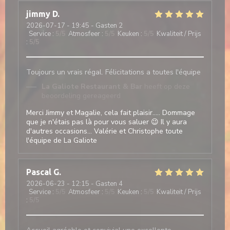
jimmy
D
2026-07-17
- 19:45 - Gasten 2
Service
:
5
/5
Atmosfeer
:
5
/5
Keuken
:
5
/5
Kwaliteit / Prijs
:
5
/5
Toujours un vrais régal. Félicitations a toutes l'équipe
La Galiote Restaurant & Bar
heeft op deze
beoordeling gereageerd
Merci Jimmy et Magalie, cela fait plaisir..... Dommage
que je n'étais pas là pour vous saluer 😉 Il y aura
d'autres occasions... Valérie et Christophe toute
l'équipe de La Galiote
Pascal
G
2026-06-23
- 12:15 - Gasten 4
Service
:
5
/5
Atmosfeer
:
5
/5
Keuken
:
5
/5
Kwaliteit / Prijs
:
5
/5