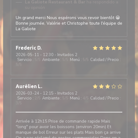
La Galiote Restaurant & Bar
ha respondido a
su opinión
Un grand merci Nous espérons vous revoir bientôt 😀
Bonne journée, Valérie et Christophe toute l'équipe de
La Galiote
Frederic
D
2026-05-11
- 12:30 - Invitados 2
Servicio
:
5
/5
Ambiente
:
5
/5
Menú
:
5
/5
Calidad / Precio
:
5
/5
Aurélien
L
2026-03-24
- 12:15 - Invitados 2
Servicio
:
2
/5
Ambiente
:
5
/5
Menú
:
4
/5
Calidad / Precio
:
3
/5
Arrivée à 12h15 Prise de commande rapide Mais
"long" pour avoir les boissons (environ 20min) Et
manque de bol Erreur sur les plats Mais bon ça arrive
On a pas réclamé de gestes commerciales Donc on a