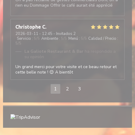
rien eu Dommage Offrir le café aurait été apprécié
Christophe
C
2026-03-11
- 12:45 - Invitados 2
Servicio
:
5
/5
Ambiente
:
5
/5
Menú
:
5
/5
Calidad / Precio
:
5
/5
La Galiote Restaurant & Bar
ha respondido a
su opinión
Un grand merci pour votre visite et ce beau retour et
cette belle note ! 😊 A bientôt
1
2
3