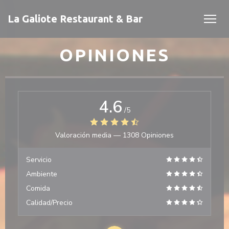
Personalización de sus opciones de cookies
La Galiote Restaurant & Bar
OPINIONES
4.6
/5
Valoración media —
1308 Opiniones
 ventana))
 ventana))
Servicio
Ambiente
Comida
Calidad/Precio