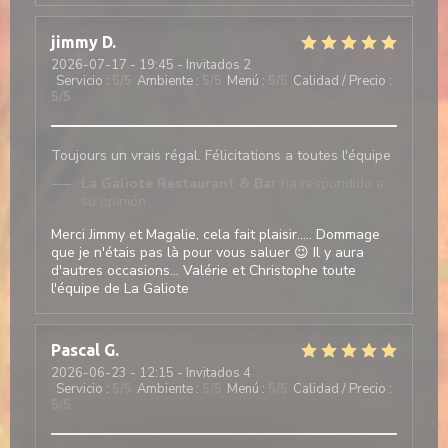
jimmy
D
2026-07-17
- 19:45 - Invitados 2
Servicio
:
5
/5
Ambiente
:
5
/5
Menú
:
5
/5
Calidad / Precio
:
5
/5
Toujours un vrais régal. Félicitations a toutes l'équipe
La Galiote Restaurant & Bar
ha respondido a
su opinión
Merci Jimmy et Magalie, cela fait plaisir..... Dommage
que je n'étais pas là pour vous saluer 😉 Il y aura
d'autres occasions... Valérie et Christophe toute
l'équipe de La Galiote
Pascal
G
2026-06-23
- 12:15 - Invitados 4
Servicio
:
5
/5
Ambiente
:
5
/5
Menú
:
5
/5
Calidad / Precio
:
5
/5