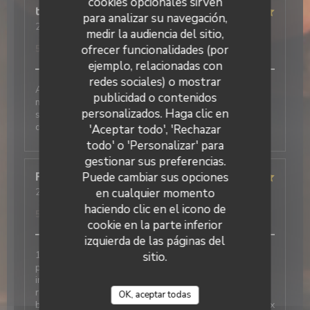
cookies opcionales sirven
thierry
V
para analizar su navegación,
2026-06-05
- 12:30 - Invitados 2
medir la audiencia del sitio,
Servicio
:
5
/5
Ambiente
:
5
/5
Menú
:
5
/5
Calidad / Precio
:
ofrecer funcionalidades (por
5
/5
ejemplo, relacionadas con
redes sociales) o mostrar
Accueil et service au top Nous avons passés un bon
publicidad o contenidos
moment autour de nos plats et desserts très
La Galiote Restaurant & Bar
personalizados. Haga clic en
savoureux. N’hésitez pas à réserver pour votre
déjeuner
'Aceptar todo', 'Rechazar
todo' o 'Personalizar' para
gestionar sus preferencias.
Puede cambiar sus opciones
Françoise
D
en cualquier momento
2026-05-22
- 12:00 - Invitados 7
Servicio
:
5
/5
Ambiente
:
5
/5
Menú
:
5
/5
Calidad / Precio
:
haciendo clic en el icono de
5
/5
cookie en la parte inferior
izquierda de las páginas del
1ere fois dans ce restaurant et l avis des 6 autres
sitio.
personnes avec moi est très positif Très bien. Service
impeccable, respect des demandes lors de l
réservation, amabilité, très bon repas, légumes très
OK, aceptar todas
bien cuisinés en accompagnement , raport qualité-prix