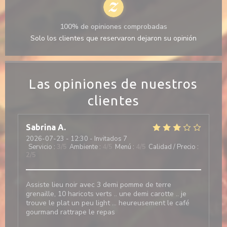
100% de opiniones comprobadas
Solo los clientes que reservaron dejaron su opinión
Las opiniones de nuestros
clientes
Sabrina
A
2026-07-23
- 12:30 - Invitados 7
Servicio
:
3
/5
Ambiente
:
4
/5
Menú
:
4
/5
Calidad / Precio
:
2
/5
Assiste lieu noir avec 3 demi pomme de terre
grenaille, 10 haricots verts .. une demi carotte .. je
trouve le plat un peu light … heureusement le café
gourmand rattrape le repas