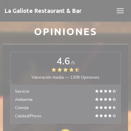
Personalización de sus opciones de cookies
La Galiote Restaurant & Bar
OPINIONES
4.6
/5
Valoración media —
1308 Opiniones
 ventana))
 ventana))
Servicio
Ambiente
Comida
Calidad/Precio