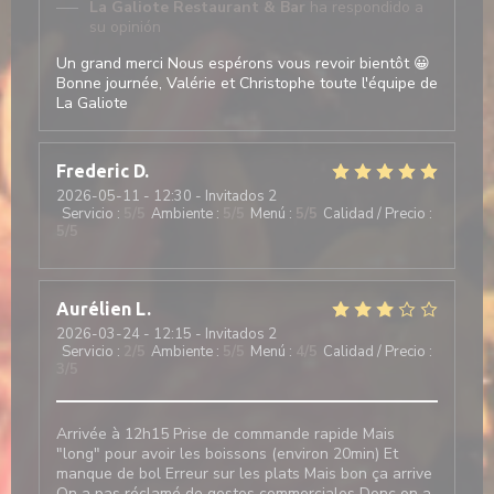
La Galiote Restaurant & Bar
ha respondido a
su opinión
Un grand merci Nous espérons vous revoir bientôt 😀
Bonne journée, Valérie et Christophe toute l'équipe de
La Galiote
Frederic
D
2026-05-11
- 12:30 - Invitados 2
Servicio
:
5
/5
Ambiente
:
5
/5
Menú
:
5
/5
Calidad / Precio
:
5
/5
Aurélien
L
2026-03-24
- 12:15 - Invitados 2
Servicio
:
2
/5
Ambiente
:
5
/5
Menú
:
4
/5
Calidad / Precio
:
3
/5
Arrivée à 12h15 Prise de commande rapide Mais
"long" pour avoir les boissons (environ 20min) Et
manque de bol Erreur sur les plats Mais bon ça arrive
On a pas réclamé de gestes commerciales Donc on a