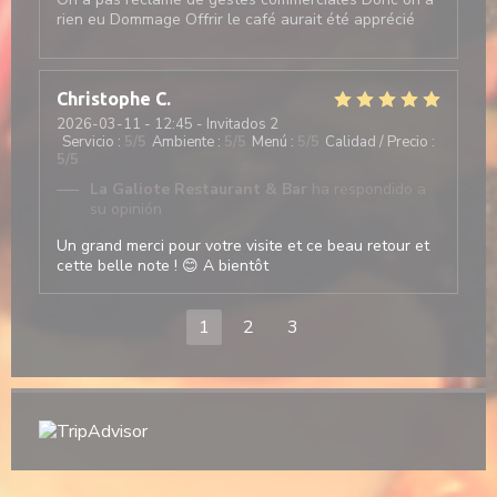
rien eu Dommage Offrir le café aurait été apprécié
Christophe
C
2026-03-11
- 12:45 - Invitados 2
Servicio
:
5
/5
Ambiente
:
5
/5
Menú
:
5
/5
Calidad / Precio
:
5
/5
La Galiote Restaurant & Bar
ha respondido a
su opinión
Un grand merci pour votre visite et ce beau retour et
cette belle note ! 😊 A bientôt
1
2
3