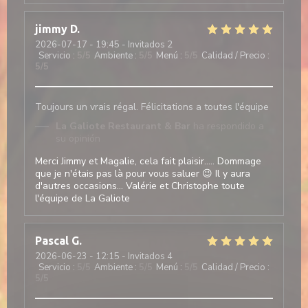
jimmy
D
2026-07-17
- 19:45 - Invitados 2
Servicio
:
5
/5
Ambiente
:
5
/5
Menú
:
5
/5
Calidad / Precio
:
5
/5
Toujours un vrais régal. Félicitations a toutes l'équipe
La Galiote Restaurant & Bar
ha respondido a
su opinión
Merci Jimmy et Magalie, cela fait plaisir..... Dommage
que je n'étais pas là pour vous saluer 😉 Il y aura
d'autres occasions... Valérie et Christophe toute
l'équipe de La Galiote
Pascal
G
2026-06-23
- 12:15 - Invitados 4
Servicio
:
5
/5
Ambiente
:
5
/5
Menú
:
5
/5
Calidad / Precio
:
5
/5