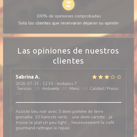
100% de opiniones comprobadas
Solo los clientes que reservaron dejaron su opinión
Las opiniones de nuestros
clientes
Sabrina
A
2026-07-23
- 12:30 - Invitados 7
Servicio
:
3
/5
Ambiente
:
4
/5
Menú
:
4
/5
Calidad / Precio
:
2
/5
Assiste lieu noir avec 3 demi pomme de terre
grenaille, 10 haricots verts .. une demi carotte .. je
trouve le plat un peu light … heureusement le café
gourmand rattrape le repas