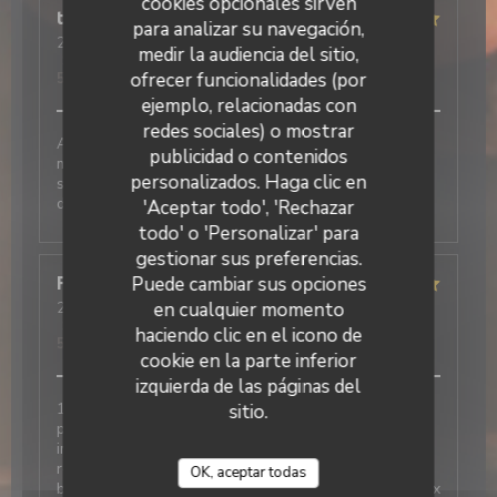
cookies opcionales sirven
thierry
V
para analizar su navegación,
2026-06-05
- 12:30 - Invitados 2
medir la audiencia del sitio,
Servicio
:
5
/5
Ambiente
:
5
/5
Menú
:
5
/5
Calidad / Precio
:
ofrecer funcionalidades (por
5
/5
ejemplo, relacionadas con
redes sociales) o mostrar
Accueil et service au top Nous avons passés un bon
publicidad o contenidos
moment autour de nos plats et desserts très
La Galiote Restaurant & Bar
personalizados. Haga clic en
savoureux. N’hésitez pas à réserver pour votre
déjeuner
'Aceptar todo', 'Rechazar
todo' o 'Personalizar' para
gestionar sus preferencias.
Puede cambiar sus opciones
Françoise
D
en cualquier momento
2026-05-22
- 12:00 - Invitados 7
Servicio
:
5
/5
Ambiente
:
5
/5
Menú
:
5
/5
Calidad / Precio
:
haciendo clic en el icono de
5
/5
cookie en la parte inferior
izquierda de las páginas del
1ere fois dans ce restaurant et l avis des 6 autres
sitio.
personnes avec moi est très positif Très bien. Service
impeccable, respect des demandes lors de l
réservation, amabilité, très bon repas, légumes très
OK, aceptar todas
bien cuisinés en accompagnement , raport qualité-prix