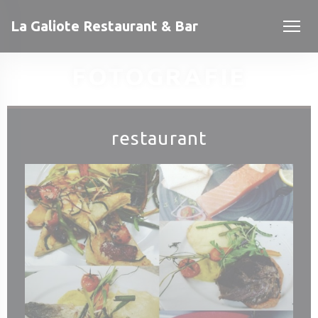
Panel pro správu cookies
La Galiote Restaurant & Bar
FOTOGRAFIE
restaurant
okně))
okně))