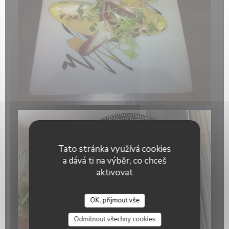
Tato stránka využívá cookies
a dává ti na výběr, co chceš
aktivovat
OK, přijmout vše
La Galiote Restaurant & Bar
Odmítnout všechny cookies