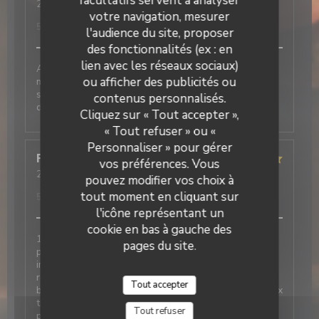
facultatifs servent à analyser
2026-06-05
- 12:30 - Couverts 2
votre navigation, mesurer
Service
:
5
/5
Ambiance
:
5
/5
Cuisine
:
5
/5
Qualité / Prix
:
5
/5
l'audience du site, proposer
des fonctionnalités (ex : en
lien avec les réseaux sociaux)
Accueil et service au top Nous avons passés un bon
ou afficher des publicités ou
moment autour de nos plats et desserts très
savoureux. N’hésitez pas à réserver pour votre
contenus personnalisés.
La Galiote Restaurant & Bar
déjeuner
Cliquez sur « Tout accepter »,
« Tout refuser » ou «
Personnaliser » pour gérer
Françoise
D
vos préférences. Vous
2026-05-22
- 12:00 - Couverts 7
pouvez modifier vos choix à
Service
:
5
/5
Ambiance
:
5
/5
Cuisine
:
5
/5
Qualité / Prix
:
tout moment en cliquant sur
5
/5
l'icône représentant un
cookie en bas à gauche des
1ere fois dans ce restaurant et l avis des 6 autres
pages du site.
personnes avec moi est très positif Très bien. Service
impeccable, respect des demandes lors de l
réservation, amabilité, très bon repas, légumes très
Tout accepter
bien cuisinés en accompagnement , raport qualité-prix
très corrects. Restaurant à recommander sans
Tout refuser
problème.