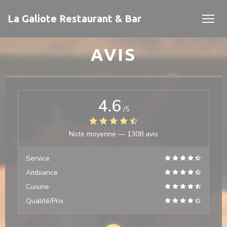
Personnalisation de vos choix en matière de cookies
La Galiote Restaurant & Bar
AVIS
4.6
/5
Note moyenne —
1308 avis
velle fenêtre))
Service
 fenêtre))
Ambiance
Cuisine
Qualité/Prix