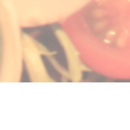
velle fenêtre))
 nouvelle fenêtre))
uvre une nouvelle fenêtre))
© 2026 LA GALIOTE RESTAURANT & BAR — CRÉATION DE SITE INTERNET
((OUVRE UNE NOUVELLE 
RESTAURANT AVEC
ZENCHEF