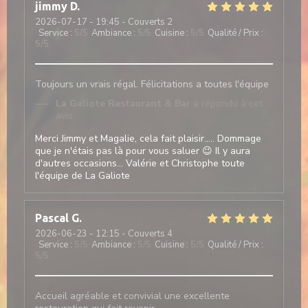
jimmy
D
2026-07-17
- 19:45 - Couverts 2
Service
:
5
/5
Ambiance
:
5
/5
Cuisine
:
5
/5
Qualité / Prix
:
5
/5
Toujours un vrais régal. Félicitations a toutes l'équipe
La Galiote Restaurant & Bar
a répondu à cet
avis
Merci Jimmy et Magalie, cela fait plaisir..... Dommage
que je n'étais pas là pour vous saluer 😉 Il y aura
d'autres occasions... Valérie et Christophe toute
l'équipe de La Galiote
Pascal
G
2026-06-23
- 12:15 - Couverts 4
Service
:
5
/5
Ambiance
:
5
/5
Cuisine
:
5
/5
Qualité / Prix
:
5
/5
Accueil agréable et convivial une excellente