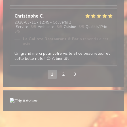
Christophe
C
2026-03-11
- 12:45 - Couverts 2
Service
:
5
/5
Ambiance
:
5
/5
Cuisine
:
5
/5
Qualité / Prix
:
5
/5
La Galiote Restaurant & Bar
a répondu à cet
avis
Un grand merci pour votre visite et ce beau retour et
cette belle note ! 😊 A bientôt
1
2
3