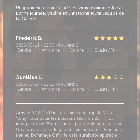
Un grand merci Nous espérons vous revoir bientôt 😀
Bonne journée, Valérie et Christophe toute l'équipe de
La Galiote
Frederic
D
2026-05-11
- 12:30 - Couverts 2
Service
:
5
/5
Ambiance
:
5
/5
Cuisine
:
5
/5
Qualité / Prix
:
5
/5
Aurélien
L
2026-03-24
- 12:15 - Couverts 2
Service
:
2
/5
Ambiance
:
5
/5
Cuisine
:
4
/5
Qualité / Prix
:
3
/5
Arrivée à 12h15 Prise de commande rapide Mais
"long" pour avoir les boissons (environ 20min) Et
manque de bol Erreur sur les plats Mais bon ça arrive
On a pas réclamé de gestes commerciales Donc on a
rien eu Dommage Offrir le café aurait été apprécié