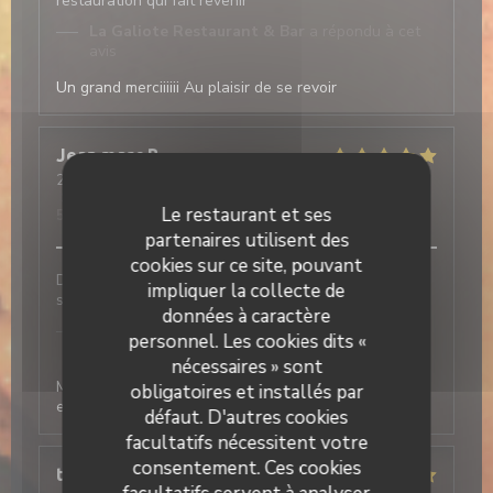
restauration qui fait revenir
La Galiote Restaurant & Bar
a répondu à cet
avis
Un grand merciiiiii Au plaisir de se revoir
Jean marc
B
2026-06-15
- 13:00 - Couverts 4
Service
:
5
/5
Ambiance
:
5
/5
Cuisine
:
5
/5
Qualité / Prix
:
Le restaurant et ses
5
/5
partenaires utilisent des
cookies sur ce site, pouvant
Du plat au dessert tout était parfait. Ainsi que le
impliquer la collecte de
service.
données à caractère
La Galiote Restaurant & Bar
a répondu à cet
personnel. Les cookies dits «
avis
nécessaires » sont
Merci Jean Marc, c'est très sympas cet avis pour nous
obligatoires et installés par
et toute l'équipe A très vite Valérie et Christophe
défaut. D'autres cookies
facultatifs nécessitent votre
consentement. Ces cookies
thierry
V